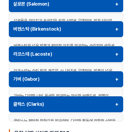
사용자에게 적합합니다. 유럽에서 제작된 모델은 대체로 정사이즈로
+
살로몬 (Salomon)
려.
제작됩니다.
특수 모델:
특정 부츠는 조금 크게 제작될 수 있으므로 착용 후
살로몬은 하이킹과 트레킹을 위한 신발로 유명하며, 발을 단단히
구매 추천.
일반 신발:
정사이즈 추천.
잡아주는 디자인을 제공합니다. 발볼이 넓은 사용자는 와이드 핏
+
버켄스탁 (Birkenstock)
스니커즈:
여유로운 착용감을 원하면 반 사이즈 업 추천.
옵션을 선택하는 것이 좋습니다.
버켄스탁은 넓은 발볼과 편안한 아치를 제공하는 슬리퍼와 샌들로
일반 신발:
정사이즈 추천.
유명합니다. 슬리퍼는 처음에는 단단하게 느껴질 수 있지만
+
라코스테 (Lacoste)
등산화/트레킹화:
여유 있는 착용감을 원하면 반 사이즈 업 추
착용할수록 발에 맞게 변형됩니다.
천.
라코스테는 슬림 핏의 캐주얼 스니커즈로 유명하며, 발볼이 넓은
슬리퍼/샌들:
정사이즈 추천. 발볼이 넓다면 와이드 옵션 고려.
사용자는 반 사이즈 업이 필요할 수 있습니다.
+
가버 (Gabor)
스니커즈:
발볼이 넓다면 반 사이즈 업 추천.
가버는 다양한 너비 옵션을 제공하는 여성화 브랜드로, 발볼이
넓거나 좁은 사용자 모두에게 적합합니다.
+
클락스 (Clarks)
일반 신발:
정사이즈 추천. 발볼 넓은 경우 와이드 핏 고려.
클락스는 편안한 착화감을 제공하며, 다양한 활동에 적합한 신발을
제작합니다. 발볼 넓이에 따라 옵션을 선택할 수 있습니다.