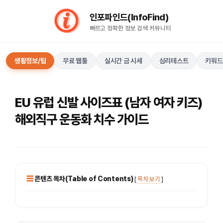
컨
인포파인드(InfoFind)​​​​
텐
빠르고 정확한 정보 검색 커뮤니티
츠
로
건
생활정보/팁
무료 웹툴
실시간 금 시세
심리테스트
키워드
너
뛰
기
EU 유럽 신발 사이즈표 (남자 여자 키즈)
해외직구 운동화 치수 가이드
콘텐츠 목차(Table of Contents)
[
목차 보기
]