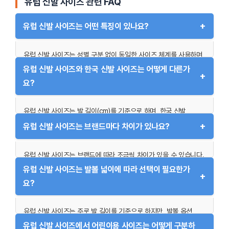
유럽 신발 사이즈 관련 FAQ
일반 신발:
정사이즈 추천. 발볼 넓은 경우 와이드 핏 선택.
+
유럽 신발 사이즈는 어떤 특징이 있나요?
유럽 신발 사이즈는 성별 구분 없이 동일한 사이즈 체계를 사용하며,
“EU” 또는 “EUR”로 표시됩니다. 예를 들어, 42 사이즈는 남성과
유럽 신발 사이즈와 한국 신발 사이즈는 어떻게 다른가
+
여성 모두 동일한 크기를 나타냅니다. 다만, 브랜드나 모델에 따라
요?
핏이 다를 수 있으므로 구매 전 사이즈 가이드를 확인하는 것이
중요합니다.
유럽 신발 사이즈는 발 길이(cm)를 기준으로 하며, 한국 신발
사이즈는 mm 단위로 측정됩니다. 예를 들어, EU 42는 대략
+
유럽 신발 사이즈는 브랜드마다 차이가 있나요?
260~265mm에 해당합니다. 한국에서는 발볼 넓이까지 고려하는
경우가 많아 구매 시 추가적인 정보 확인이 필요합니다.
유럽 신발 사이즈는 브랜드에 따라 조금씩 차이가 있을 수 있습니다.
예를 들어, 아디다스는 정사이즈에 가깝지만, 프라다와 같은 패션
유럽 신발 사이즈는 발볼 넓이에 따라 선택이 필요한가
+
브랜드는 타이트하게 제작되는 경우가 많습니다. 따라서 브랜드별
요?
사이즈 가이드를 반드시 확인해야 합니다.
유럽 신발 사이즈는 주로 발 길이를 기준으로 하지만, 발볼 옵션
(Wide, Narrow 등)을 제공하는 브랜드도 있습니다. 발볼이 넓다면
유럽 신발 사이즈에서 어린이용 사이즈는 어떻게 구분하