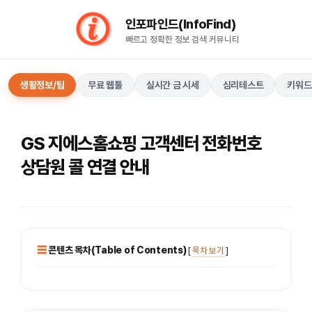
컨
인포파인드(InfoFind)​​​​
텐
빠르고 정확한 정보 검색 커뮤니티
츠
로
건
생활정보/팁
무료 웹툴
실시간 금 시세
심리테스트
키워드
너
뛰
기
GS 지에스홈쇼핑 고객센터 전화번호
상담원 콜 연결 안내
콘텐츠 목차(Table of Contents)
[
목차 보기
]