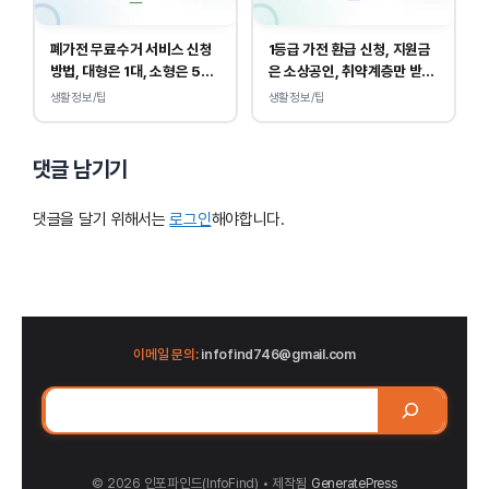
폐가전 무료수거 서비스 신청
1등급 가전 환급 신청, 지원금
방법, 대형은 1대, 소형은 5개
은 소상공인, 취약계층만 받
부터 무상입니다.
을 수 있습니다.
생활정보/팁
생활정보/팁
댓글 남기기
댓글을 달기 위해서는
로그인
해야합니다.
이메일 문의:
infofind746@gmail.com
검
색
© 2026 인포파인드(InfoFind)​​​​
• 제작됨
GeneratePress