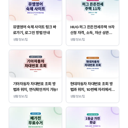
뮤엠영어 숙제 사이트 링크 바
HUG 허그 든든전세주택 11차
로가기, 로그인 방법 안내
신청 자격, 소득, 자산 상관없
이 가능합니다.
생활정보/팁
생활정보/팁
기아자동차 차대번호 조회 방
현대자동차 차대번호 조회 방
법과 위치, 연식확인까지 가능!
법과 위치, 10번째 자리에서
연식 확인!
생활정보/팁
생활정보/팁