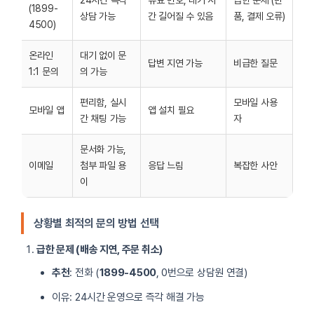
24시간 즉각
유료 번호, 대기 시
급한 문제 (반
(1899-
상담 가능
간 길어질 수 있음
품, 결제 오류)
4500)
온라인
대기 없이 문
답변 지연 가능
비급한 질문
1:1 문의
의 가능
편리함, 실시
모바일 사용
모바일 앱
앱 설치 필요
간 채팅 가능
자
문서화 가능,
이메일
첨부 파일 용
응답 느림
복잡한 사안
이
상황별 최적의 문의 방법 선택
급한 문제 (배송 지연, 주문 취소)
추천
: 전화 (
1899-4500
, 0번으로 상담원 연결)
이유: 24시간 운영으로 즉각 해결 가능