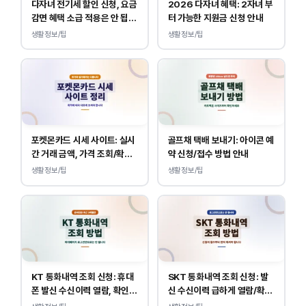
다자녀 전기세 할인 신청, 요금
2026 다자녀 혜택: 2자녀 부
감면 혜택 소급 적용은 안 됩니
터 가능한 지원금 신청 안내
다.
생활정보/팁
생활정보/팁
포켓몬카드 시세 사이트: 실시
골프채 택배 보내기: 아이콘 예
간 거래 금액, 가격 조회/확인
약 신청/접수 방법 안내
바로가기
생활정보/팁
생활정보/팁
KT 통화내역 조회 신청: 휴대
SKT 통화내역 조회 신청: 발
폰 발신 수신이력 열람, 확인
신 수신이력 급하게 열람/확인
하는 방법
하는 방법