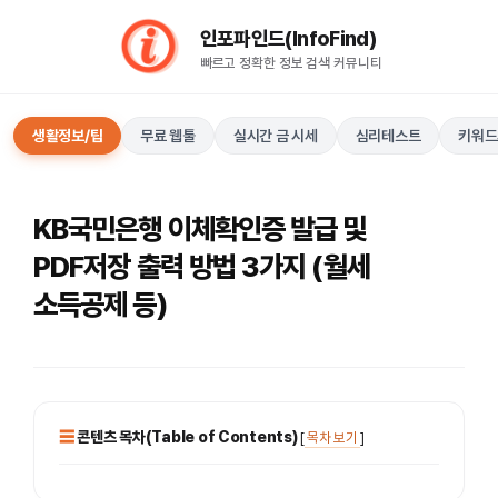
컨
인포파인드(InfoFind)​​​​
텐
빠르고 정확한 정보 검색 커뮤니티
츠
로
건
생활정보/팁
무료 웹툴
실시간 금 시세
심리테스트
키워드
너
뛰
기
KB국민은행 이체확인증 발급 및
PDF저장 출력 방법 3가지 (월세
소득공제 등)
콘텐츠 목차(Table of Contents)
[
목차 보기
]