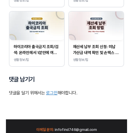
생활정보/팁
생활정보/팁
하이코리아 출국금지 조회/검
재산세 납부 조회 신청: 미납
색: 온라인에서 1분안에 여부
가산금 내역 확인 및 손택스 이
확인 하는 방법
택스 경로 안내
생활정보/팁
생활정보/팁
댓글 남기기
댓글을 달기 위해서는
로그인
해야합니다.
이메일 문의:
infofind746@gmail.com