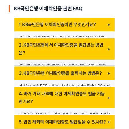
KB국민은행 이체확인증 관련 FAQ
1. KB국민은행 이체확인증이란 무엇인가요?
KB국민은행 이체확인증은 특정 송금 거래 내역을 증명하는
공식 문서입니다. 이 문서에는 송금인, 수취인, 계좌번호,
2. KB국민은행에서 이체확인증을 발급받는 방법
이체 금액, 거래 날짜 등의 정보가 포함되며, 세금 신고, 대출
은?
심사, 거래 증빙 등에 활용됩니다.
KB국민은행 인터넷뱅킹 및 KB스타뱅킹 모바일 앱을 통해
간편하게 이체확인증을 발급받을 수 있습니다.
3. KB국민은행 이체확인증을 출력하는 방법은?
① KB스타뱅킹 앱 실행
② ‘거래내역 조회’ 메뉴 선택
이체확인증을 PDF 파일로 저장한 후, 스마트폰이나 PC에서
③ 원하는 거래 선택 후 ‘이체확인증 발급’ 클릭
프린터를 이용해 출력할 수 있습니다. 또한, KB국민은행
4. 과거 거래 내역에 대한 이체확인증도 발급 가능
④ PDF 저장 및 출력 가능
영업점을 방문하면 종이 문서 형태로 발급받을 수도
한가요?
있습니다.
네, KB국민은행에서는 일정 기간 동안의 거래 내역을 조회할
수 있으며, 과거 거래에 대한 이체확인증도 발급이
5. 법인 계좌의 이체확인증도 발급받을 수 있나요?
가능합니다. 인터넷뱅킹에서는 최대 5년까지 조회 가능하며,