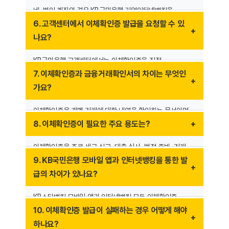
그 이전 거래는 영업점 방문을 통해 확인해야 합니다.
네, 법인 계좌의 경우 KB국민은행 기업인터넷뱅킹을
이용하거나 영업점을 방문하여 금융거래확인서를 발급받을
6. 고객센터에서 이체확인증 발급을 요청할 수 있
수 있습니다. 법인 인감증명서 및 사업자등록증이 필요할 수
나요?
있습니다.
KB국민은행 고객센터에서는 이체확인증을 직접
발급해주지는 않지만, 발급 방법에 대한 안내를 받을 수
7. 이체확인증과 금융거래확인서의 차이는 무엇인
있습니다. 영업점 방문이 필요한 경우 필요한 서류를 미리
가요?
준비하는 것이 좋습니다.
이체확인증은 개별 거래에 대한 내역을 확인하는 문서이며,
금융거래확인서는 특정 기간 동안의 전체 금융거래를
8. 이체확인증이 필요한 주요 용도는?
증명하는 문서입니다. 금융거래확인서는 KB국민은행
영업점에서만 발급받을 수 있습니다.
이체확인증은 주로 세금 신고, 대출 심사, 법적 증빙, 거래
상대방과의 분쟁 해결, 기업 회계 정산 등의 다양한 용도로
9. KB국민은행 모바일 앱과 인터넷뱅킹을 통한 발
활용됩니다.
급의 차이가 있나요?
KB스타뱅킹 모바일 앱과 인터넷뱅킹 모두 이체확인증
발급이 가능하지만, 법인 계좌나 고액 거래 내역이 포함된
10. 이체확인증 발급이 실패하는 경우 어떻게 해야
경우 일부 기능이 제한될 수 있으며 영업점을 방문해야 할
하나요?