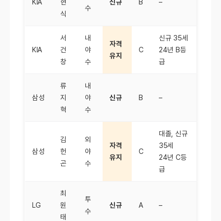
KIA
현
신규
B
–
수
식
서
내
신규 35세
자격
KIA
건
야
C
24년 B등
유지
창
수
급
류
내
삼성
지
야
신규
B
–
혁
수
대졸, 신규
김
외
자격
35세
삼성
헌
야
C
유지
24년 C등
곤
수
급
최
투
LG
원
신규
A
–
수
태