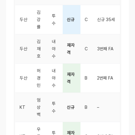
김
투
두산
강
신규
C
신규 35세
수
률
김
내
재자
두산
재
야
C
3번째 FA
격
호
수
허
내
재자
두산
경
야
B
2번째 FA
격
민
수
엄
투
KT
상
신규
B
–
수
백
우
투
재자