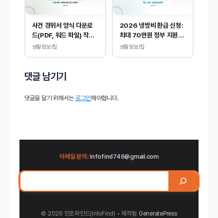
사건 경위서 양식 다운로
2026 냉방비 환급 신청:
드(PDF, 워드 파일) 작성
최대 70만원 정부 지원됩
방법 및 예시
니다.
생활정보/팁
생활정보/팁
댓글 남기기
댓글을 달기 위해서는
로그인
해야합니다.
이메일 문의:
infofind746@gmail.com
검
색
© 2026 인포파인드(InfoFind)​​​​
• 제작됨
GeneratePress