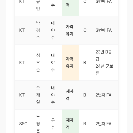
KT
규
C
3번째 FA
수
격
민
박
내
자격
KT
경
야
C
3번째 FA
유지
수
수
23년 B등
심
내
자격
급
KT
우
야
B
유지
24년 군보
준
수
류
오
내
재자
KT
재
야
B
2번째 FA
격
일
수
노
투
재자
SSG
경
B
2번째 FA
수
격
은