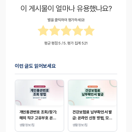
이 게시물이 얼마나 유용했나요?
별을 클릭하여 평가하세요!
평균 평점
5
/ 5. 평가 집계
521
이런 글도 읽어보세요
개인통관번호 조회/찾기:
건강보험료 납부확인서 발
해외 직구 고유부호 온라
급: 온라인 신청 방법, 모바
인 확인, 발급 방법
일 내역 조회 안내
생활정보/팁
생활정보/팁