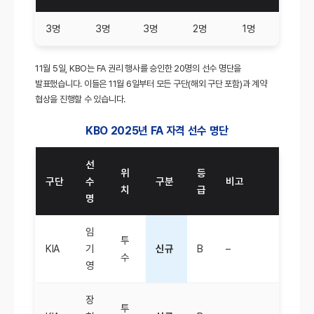
3명
3명
3명
2명
1명
11월 5일, KBO는 FA 권리 행사를 승인한 20명의 선수 명단을
발표했습니다. 이들은 11월 6일부터 모든 구단(해외 구단 포함)과 계약
협상을 진행할 수 있습니다.
KBO 2025년 FA 자격 선수 명단
선
위
등
구단
수
구분
비고
치
급
명
임
투
KIA
기
신규
B
–
수
영
장
투