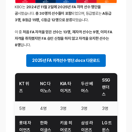
KBO는
2024년 11월 2일에 2025년 FA 자격 선수 명단을
공
시했습니다.
총 30명의 선수들이 포함
되었으며, 등급별로는
A등급
3명, B등급 15명, C등급 12명으로 분류
되었습니다.
이 중
처음 FA 자격을 얻은 선수는 13명, 재자격 선수는 9명, 이미 FA
자격을 취득했지만 FA 승인 신청을 하지 않고 자격을 유지한 선수는
8명
입니다.
2025년 FA 자격선수 명단.docx 다운로드
SSG
KT 위
NC 다
KIA 타
두산 베
랜더
즈
이노스
이거즈
어스
스
5명
4명
3명
3명
3명
롯데 자
한화
키움 히
삼성 라
LG 트
이언츠
이글스
어로즈
이온즈
윈스