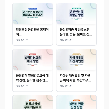
안전운전 통합민원 홈페이
운전면허증 재발급 신청:
지
온라인, 방문, 모바일 갱신
(www.safedriving.or
및 분실 대응
생활정보/팁
생활정보/팁
.kr) 바로가기, 운전면허
민원 사이트 접속
운전면허 벌점감경교육 예
차상위계층 조건 및 지원
약 신청: 온라인 접수 방법
금 혜택 확인, 부양의무
및 비용 안내
자 기준 없이 소득, 재산
생활정보/팁
생활정보/팁
만 봅니다.