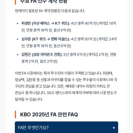
주요 FA 선수 계약 현황
현재까지 발표된 FA 계약 현황은 다음과 같습니다.
허경민 (두산 베어스 → KT 위즈)
: 4년 총액 40억 원 (계약금 16억
원, 연봉 총액 18억 원, 옵션 6억 원)
심우준 (KT 위즈 → 한화 이글스)
: 4년 총액 50억 원 (계약금 24억
원, 연봉 총액 18억 원, 옵션 8억 원)
김헌곤 (삼성 라이온즈 잔류)
: 2년 총액 6억 원 (계약금 2억 원, 연봉
총액 2억 원, 옵션 2억 원)
이번 FA 시장에서는 특히 투수진의 이동이 주목받고 있습니다. 최원태,
엄상백, 김원중 등 선발과 마무리를 맡을 수 있는 투수들이 시장에 나와 각
구단의 관심을 받고 있습니다. 또한, 베테랑 내야수 최정의 거취도 큰
관심사 중 하나입니다. SSG 랜더스와의 재계약 여부에 따라 시장 판도가
달라질 수 있습니다.
KBO 2025년 FA 관련 FAQ
FA란 무엇인가요?