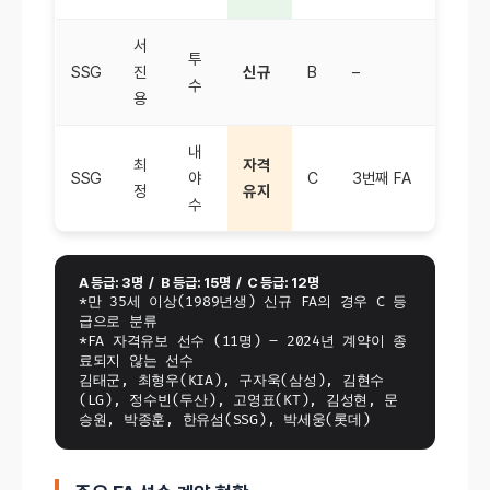
서
투
SSG
진
신규
B
–
수
용
내
최
자격
SSG
야
C
3번째 FA
정
유지
수
A 등급: 3명  /  B 등급: 15명  /  C 등급: 12명 
*만 35세 이상(1989년생) 신규 FA의 경우 C 등
급으로 분류
*FA 자격유보 선수 (11명) – 2024년 계약이 종
료되지 않는 선수
김태군, 최형우(KIA), 구자욱(삼성), 김현수
(LG), 정수빈(두산), 고영표(KT), 김성현, 문
승원, 박종훈, 한유섬(SSG), 박세웅(롯데)