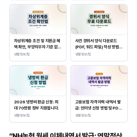
차상위계층 조건 및 지원금 혜
사건 경위서 양식 다운로드
택 확인, 부양의무자 기준 없
(PDF, 워드 파일) 작성 방법
이 소득, 재산만 봅니다.
및 예시
생활정보/팁
생활정보/팁
2026 냉방비 환급 신청: 최
고용보험 자격이력 내역서 발
대 70만원 정부 지원됩니다.
급: 인터넷 신청 방법 및 PDF
양식 출력
생활정보/팁
생활정보/팁
“NH농협 월세 이체내역서 발급: 연말정산