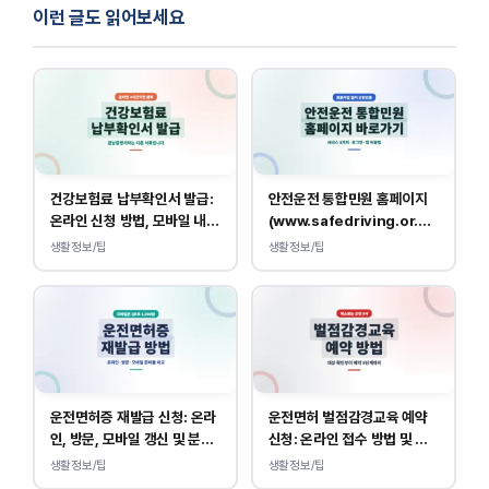
이런 글도 읽어보세요
건강보험료 납부확인서 발급:
안전운전 통합민원 홈페이지
온라인 신청 방법, 모바일 내역
(www.safedriving.or.kr)
조회 안내
바로가기, 운전면허 민원 사이
생활정보/팁
생활정보/팁
트 접속
운전면허증 재발급 신청: 온라
운전면허 벌점감경교육 예약
인, 방문, 모바일 갱신 및 분실
신청: 온라인 접수 방법 및 비
대응
용 안내
생활정보/팁
생활정보/팁