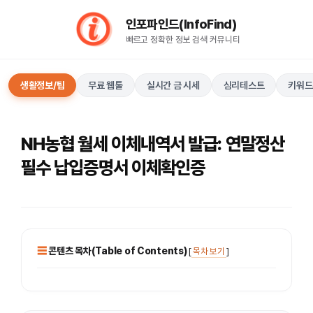
컨
인포파인드(InfoFind)​​​​
텐
빠르고 정확한 정보 검색 커뮤니티
츠
로
건
생활정보/팁
무료 웹툴
실시간 금 시세
심리테스트
키워드
너
뛰
기
NH농협 월세 이체내역서 발급: 연말정산
필수 납입증명서 이체확인증
콘텐츠 목차(Table of Contents)
[
목차 보기
]