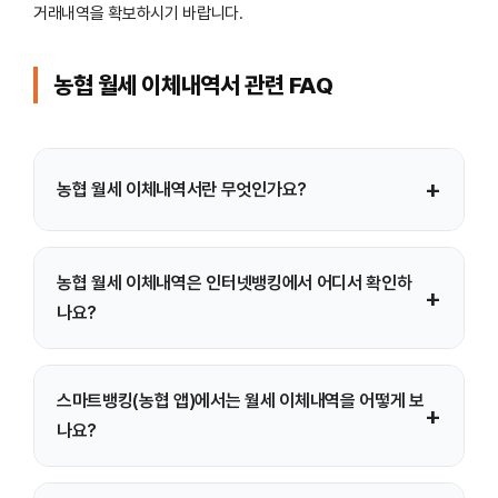
거래내역을 확보하시기 바랍니다.
농협 월세 이체내역서 관련 FAQ
+
농협 월세 이체내역서란 무엇인가요?
농협 월세 이체내역서는 농협 계좌에서 임대인 계좌로 월세를
농협 월세 이체내역은 인터넷뱅킹에서 어디서 확인하
송금한 기록(이체내역/송금내역)을 확인하는 자료로, 월세
+
나요?
납부 증빙에 활용됩니다.
인터넷뱅킹에서는 ‘이체 > 이체결과조회 >
스마트뱅킹(농협 앱)에서는 월세 이체내역을 어떻게 보
즉시이체결과조회’로 들어간 뒤 ‘다른금융’ 탭에서 타행 송금
+
나요?
내역까지 확인할 수 있습니다.