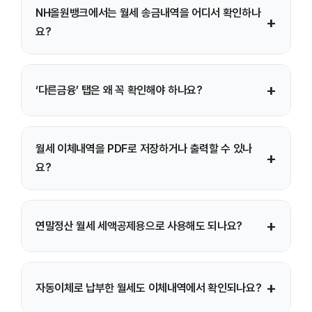
스마트뱅킹에서는 ‘메뉴(≡) > 이체/출금 > 이체내역조회 >
NH올원뱅크에서는 월세 송금내역을 어디서 확인하나
즉시이체’로 이동한 후, 계좌 선택 화면에서 ‘다른금융’ 탭을
+
요?
선택해 확인합니다.
NH올원뱅크에서는 ‘메뉴(≡) > 금융 > 송금내역’에서 확인할
+
‘다른금융’ 탭은 왜 꼭 확인해야 하나요?
수 있으며, ‘다른금융’ 탭을 통해 타행 송금 내역도 함께
조회됩니다.
임대인 계좌가 농협이 아닌 타행 계좌인 경우 월세 송금
월세 이체내역을 PDF로 저장하거나 출력할 수 있나
내역이 ‘다른금융’ 탭에 표시되는 경우가 많아, 이 탭을
+
요?
확인해야 누락 없이 조회할 수 있습니다.
인터넷뱅킹(PC)에서는 화면 출력이나 인쇄 기능을 활용할 수
+
연말정산 월세 세액공제용으로 사용해도 되나요?
있고, 모바일 앱에서는 캡처 저장이 일반적입니다. 기관
제출용이라면 요구 양식에 맞춰 출력/저장 방식을
선택하세요.
네. 본인 명의 계좌에서 임대인 계좌로 이체한 내역이면 월세
+
자동이체로 납부한 월세도 이체내역에서 확인되나요?
납부 증빙자료로 활용할 수 있습니다. 보통 임대차계약서,
주민등록등본과 함께 제출합니다.