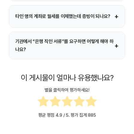
네. 자동이체로 출금된 거래도 이체내역/송금내역 조회에서
+
타인 명의 계좌로 월세를 이체했는데 증빙이 되나요?
확인할 수 있으며, 거래일자·금액·상대계좌 정보가 함께
표시됩니다.
기관마다 기준이 다를 수 있습니다. 특히 세액공제나
기관에서 “은행 직인 서류”를 요구하면 어떻게 해야 하
지원사업은 ‘계약자(또는 신청자) 본인 명의 계좌 이체’를
+
나요?
요구하는 경우가 많아, 가능하면 본인 명의로 이체하는 것이
안전합니다.
온라인 화면 캡처나 출력본 대신, 가까운 농협 영업점에서
거래내역 증명서 등 공식 서류 발급을 요청하는 것이
이 게시물이 얼마나 유용했나요?
안전합니다. 제출처 요구사항을 먼저 확인한 뒤 방문하세요.
별을 클릭하여 평가하세요!
평균 평점
4.9
/ 5. 평가 집계
885