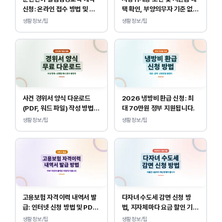
신청: 온라인 접수 방법 및 비
택 확인, 부양의무자 기준 없
용 안내
이 소득, 재산만 봅니다.
생활정보/팁
생활정보/팁
사건 경위서 양식 다운로드
2026 냉방비 환급 신청: 최
(PDF, 워드 파일) 작성 방법
대 70만원 정부 지원됩니다.
및 예시
생활정보/팁
생활정보/팁
고용보험 자격이력 내역서 발
다자녀 수도세 감면 신청 방
급: 인터넷 신청 방법 및 PDF
법, 지자체마다 요금 할인 기준
양식 출력
이 다릅니다.
생활정보/팁
생활정보/팁