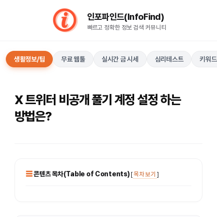
컨
인포파인드(InfoFind)​​​​
텐
빠르고 정확한 정보 검색 커뮤니티
츠
로
건
생활정보/팁
무료 웹툴
실시간 금 시세
심리테스트
키워드
너
뛰
기
X 트위터 비공개 풀기 계정 설정 하는
방법은?
콘텐츠 목차(Table of Contents)
[
목차 보기
]