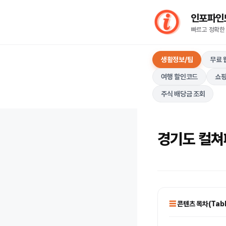
컨
인포파인드(I
텐
빠르고 정확한
츠
로
생활정보/팁
무료 
건
너
여행 할인코드
쇼핑
뛰
주식 배당금 조회
기
경기도 컬쳐
콘텐츠 목차(Table