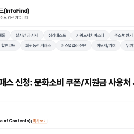
nfoFind)​​​​
 정보 검색 커뮤니티
웹툴
실시간 금 시세
심리테스트
키워드서치마스터
주소 변환기
 할인코드
희귀동전 거래소
퍼스널컬러 진단
이모지/기호
누끼
패스 신청: 문화소비 쿠폰/지원금 사용처
 of Contents)
[
목차 보기
]