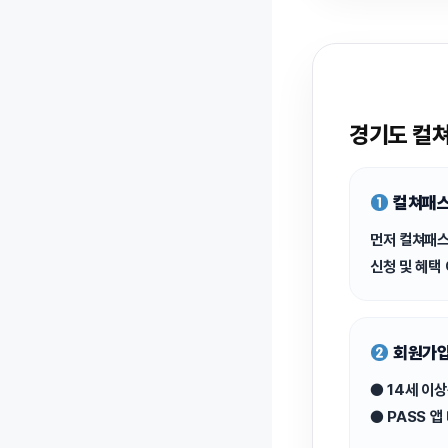
경기도 컬쳐
컬쳐패스
먼저 컬쳐패스
신청 및 혜택
회원가입
●
14세 이상
● PASS 