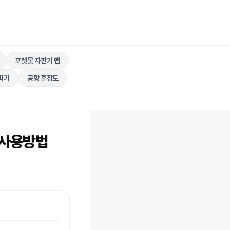
포켓못 자판기 맵
따기
공항 혼잡도
 사용방법