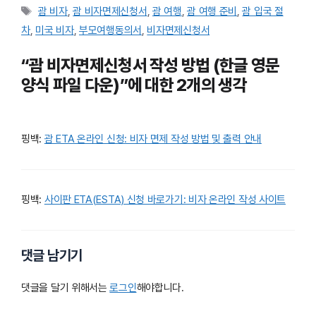
태
괌 비자
,
괌 비자면제신청서
,
괌 여행
,
괌 여행 준비
,
괌 입국 절
그
차
,
미국 비자
,
부모여행동의서
,
비자면제신청서
“괌 비자면제신청서 작성 방법 (한글 영문
양식 파일 다운)”에 대한 2개의 생각
핑백:
괌 ETA 온라인 신청: 비자 면제 작성 방법 및 출력 안내
핑백:
사이판 ETA(ESTA) 신청 바로가기: 비자 온라인 작성 사이트
댓글 남기기
댓글을 달기 위해서는
로그인
해야합니다.