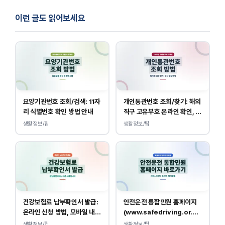
이런 글도 읽어보세요
요양기관번호 조회/검색: 11자
개인통관번호 조회/찾기: 해외
리 식별번호 확인 방법 안내
직구 고유부호 온라인 확인, 발
급 방법
생활정보/팁
생활정보/팁
건강보험료 납부확인서 발급:
안전운전 통합민원 홈페이지
온라인 신청 방법, 모바일 내역
(www.safedriving.or.kr)
조회 안내
바로가기, 운전면허 민원 사이
생활정보/팁
생활정보/팁