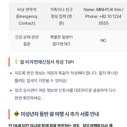
비상 연락처
가족이나 친구
Name: MINHYUK Kim /
(Emergency
정보 입력 (영
Phone: +82 10 1234
Contact)
문)
5555
건강 상태 관련
특별한 질병이
NO
질문
없다면 NO
괌 비자면제신청서 작성 TIP!
되도록 본인 정보는 여권과 똑같이 작성해야 합니다. 철자 하나만
틀려도 입국이 지연될 수 있어요!
입국 심사관이 여권 정보와 신청서를 대조하므로 꼼꼼하게 다시
한번 확인하세요.
미성년자 동반 괌 여행 시 추가 서류 안내
만 18세 미만 자녀와 함께 괌을 방문하는 경우,
부모여행동의서
를