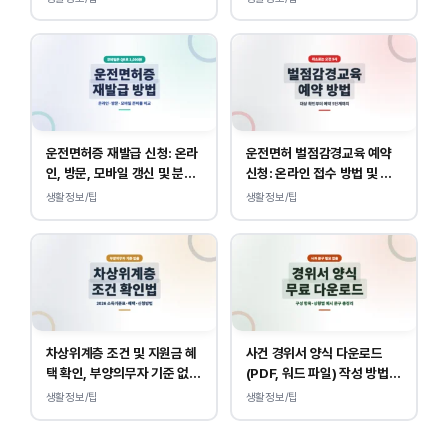
트 접속
운전면허증 재발급 신청: 온라
운전면허 벌점감경교육 예약
인, 방문, 모바일 갱신 및 분실
신청: 온라인 접수 방법 및 비
대응
용 안내
생활정보/팁
생활정보/팁
차상위계층 조건 및 지원금 혜
사건 경위서 양식 다운로드
택 확인, 부양의무자 기준 없
(PDF, 워드 파일) 작성 방법
이 소득, 재산만 봅니다.
및 예시
생활정보/팁
생활정보/팁