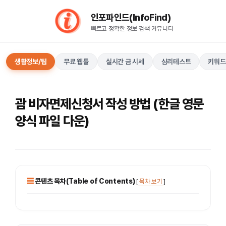
컨
인포파인드(InfoFind)​​​​
텐
빠르고 정확한 정보 검색 커뮤니티
츠
로
건
생활정보/팁
무료 웹툴
실시간 금 시세
심리테스트
키워드
너
뛰
기
괌 비자면제신청서 작성 방법 (한글 영문
양식 파일 다운)
콘텐츠 목차(Table of Contents)
[
목차 보기
]