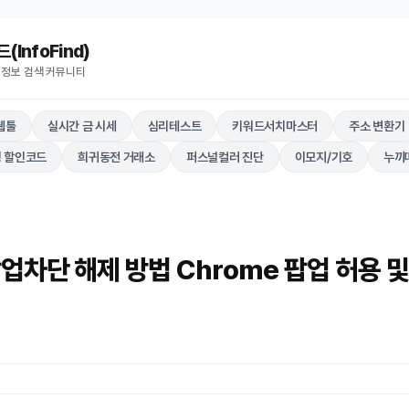
nfoFind)​​​​
 정보 검색 커뮤니티
웹툴
실시간 금 시세
심리테스트
키워드서치마스터
주소 변환기
 할인코드
희귀동전 거래소
퍼스널컬러 진단
이모지/기호
누끼
업차단 해제 방법 Chrome 팝업 허용 