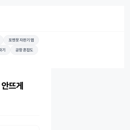
포켓못 자판기 맵
따기
공항 혼잡도
및 안뜨게