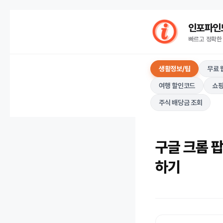
컨
인포파인드(I
텐
빠르고 정확한
츠
로
생활정보/팁
무료 
건
너
여행 할인코드
쇼핑
뛰
주식 배당금 조회
기
구글 크롬 팝
하기