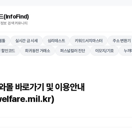
nfoFind)​​​​
 정보 검색 커뮤니티
웹툴
실시간 금 시세
심리테스트
키워드서치마스터
주소 변환기
 할인코드
희귀동전 거래소
퍼스널컬러 진단
이모지/기호
누끼
와몰 바로가기 및 이용안내
elfare.mil.kr)