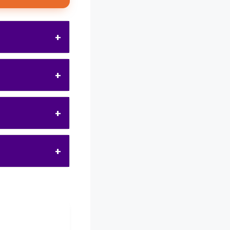
+
+
+
+