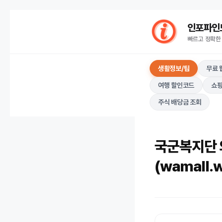
컨
인포파인드(I
텐
빠르고 정확한
츠
로
건
생활정보/팁
무료 
너
여행 할인코드
쇼핑
뛰
기
주식 배당금 조회
국군복지단 
(wamall.w