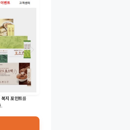
로
복지 포인트
를
.