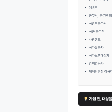
예비역
군무원, 군무원 
국방부공무원
국군 공무직
사관생도
국가유공자
국가보훈대상자
병역명문가
체력단련장 이용
 가입 전, 대상