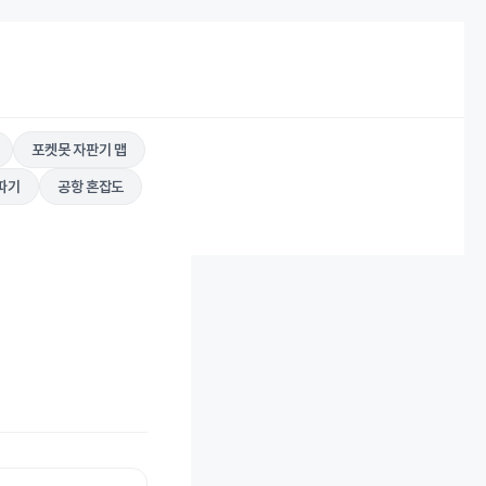
포켓못 자판기 맵
따기
공항 혼잡도