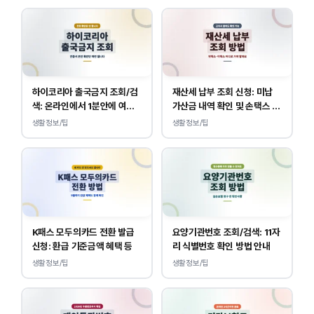
하이코리아 출국금지 조회/검
재산세 납부 조회 신청: 미납
색: 온라인에서 1분안에 여부
가산금 내역 확인 및 손택스 이
확인 하는 방법
택스 경로 안내
생활정보/팁
생활정보/팁
K패스 모두의카드 전환 발급
요양기관번호 조회/검색: 11자
신청: 환급 기준금액 혜택 등
리 식별번호 확인 방법 안내
생활정보/팁
생활정보/팁