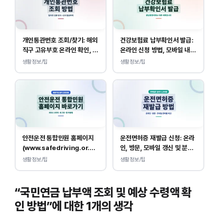
개인통관번호 조회/찾기: 해외
건강보험료 납부확인서 발급:
직구 고유부호 온라인 확인, 발
온라인 신청 방법, 모바일 내역
급 방법
조회 안내
생활정보/팁
생활정보/팁
안전운전 통합민원 홈페이지
운전면허증 재발급 신청: 온라
(www.safedriving.or.kr)
인, 방문, 모바일 갱신 및 분실
바로가기, 운전면허 민원 사이
대응
생활정보/팁
생활정보/팁
트 접속
“국민연금 납부액 조회 및 예상 수령액 확
인 방법”에 대한 1개의 생각