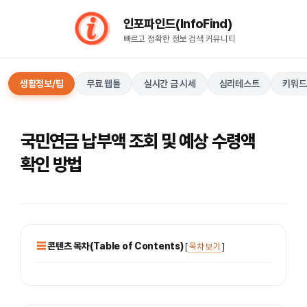
컨
인포파인드(InfoFind)​​​​
텐
빠르고 정확한 정보 검색 커뮤니티
츠
로
건
생활정보/팁
무료 웹툴
실시간 금 시세
심리테스트
키워드
너
뛰
기
국민연금 납부액 조회 및 예상 수령액
확인 방법
콘텐츠 목차(Table of Contents)
[
목차 보기
]