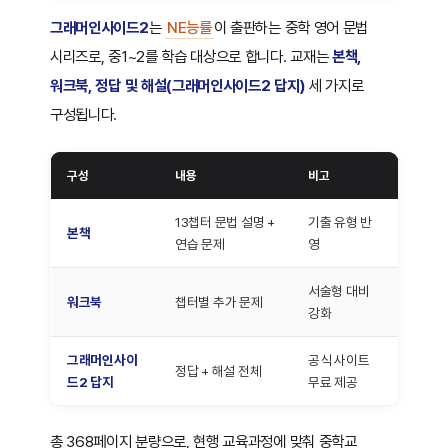
그래머인사이드2
는
NE능률
이 출판하는 중학 영어 문법
시리즈로, 중1~2를 학습 대상으로 합니다. 교재는
본책,
워크북, 정답 및 해설(그래머인사이드2 답지)
세 가지로
구성됩니다.
구성
내용
비고
13챕터 문법 설명 +
기출 유형 반
본책
연습 문제
영
서술형 대비
워크북
챕터별 추가 문제
강화
그래머인사이
공식 사이트
정답 + 해설 전체
드2 답지
무료 제공
총 368페이지 분량으로, 현행 교육과정에 맞춰 중학교