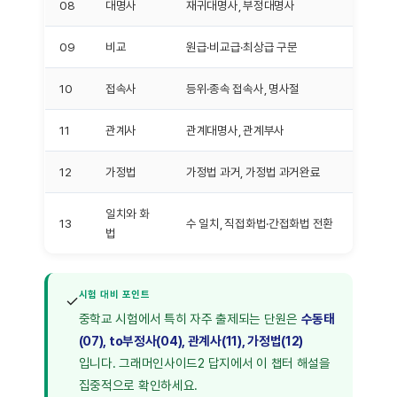
08
대명사
재귀대명사, 부정대명사
09
비교
원급·비교급·최상급 구문
10
접속사
등위·종속 접속사, 명사절
11
관계사
관계대명사, 관계부사
12
가정법
가정법 과거, 가정법 과거완료
일치와 화
13
수 일치, 직접화법·간접화법 전환
법
시험 대비 포인트
✓
중학교 시험에서 특히 자주 출제되는 단원은
수동태
(07), to부정사(04), 관계사(11), 가정법(12)
입니다. 그래머인사이드2 답지에서 이 챕터 해설을
집중적으로 확인하세요.