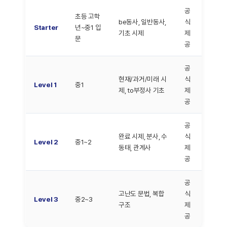
공
초등 고학
be동사, 일반동사,
식
Starter
년~중1 입
기초 시제
제
문
공
공
현재/과거/미래 시
식
Level 1
중1
제, to부정사 기초
제
공
공
완료 시제, 분사, 수
식
Level 2
중1~2
동태, 관계사
제
공
공
고난도 문법, 복합
식
Level 3
중2~3
구조
제
공