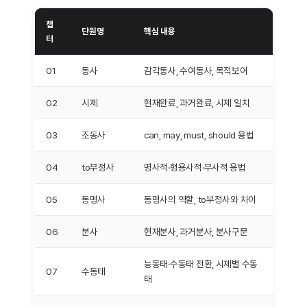
챕
단원명
핵심 내용
터
01
동사
감각동사, 수여동사, 목적보어
02
시제
현재완료, 과거완료, 시제 일치
03
조동사
can, may, must, should 용법
04
to부정사
명사적·형용사적·부사적 용법
05
동명사
동명사의 역할, to부정사와 차이
06
분사
현재분사, 과거분사, 분사구문
능동태·수동태 전환, 시제별 수동
07
수동태
태