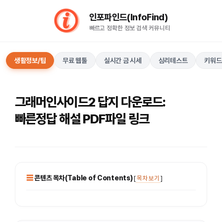
컨
인포파인드(InfoFind)​​​​
텐
빠르고 정확한 정보 검색 커뮤니티
츠
로
건
생활정보/팁
무료 웹툴
실시간 금 시세
심리테스트
키워드
너
뛰
기
그래머인사이드2 답지 다운로드:
빠른정답 해설 PDF파일 링크
콘텐츠 목차(Table of Contents)
[
목차 보기
]