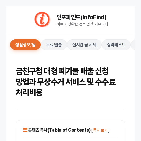
컨
인포파인드(InfoFind)​​​​
텐
빠르고 정확한 정보 검색 커뮤니티
츠
로
건
생활정보/팁
무료 웹툴
실시간 금 시세
심리테스트
키
너
뛰
기
금천구청 대형 폐기물 배출 신청
방법과 무상수거 서비스 및 수수료
처리비용
콘텐츠 목차(Table of Contents)
[
목차 보기
]