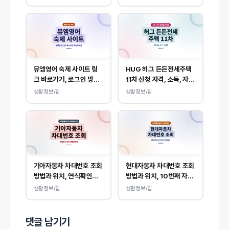
뮤엠영어 숙제 사이트 링
HUG 허그 든든전세주택
크 바로가기, 로그인 방법
11차 신청 자격, 소득, 자산
안내
상관없이 가능합니다.
생활정보/팁
생활정보/팁
기아자동차 차대번호 조회
현대자동차 차대번호 조회
방법과 위치, 연식확인까
방법과 위치, 10번째 자리
지 가능!
에서 연식 확인!
생활정보/팁
생활정보/팁
댓글 남기기