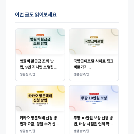
이런 글도 읽어보세요
병원비 환급금 조회 방
국방급여포탈 사이트 링크
법, 3년 지나면 소멸됩니
바로가기
다.
(dpis.mnd.go.kr)
생활정보/팁
생활정보/팁
카카오 방문택배 신청 방
쿠팡 10만원 보상 신청 방
법과 요금, 당일 수거 신청
법, 배상 시점은 언제 확인
예약 안내
될까?
생활정보/팁
생활정보/팁