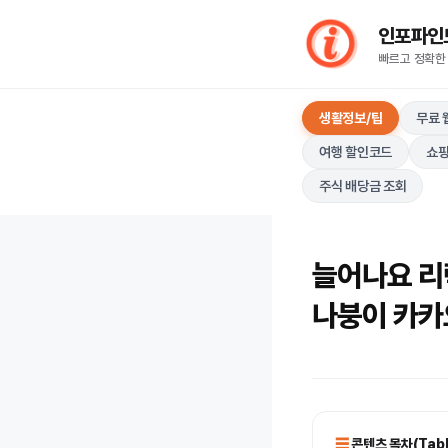
컨
인포파인드(I
텐
빠르고 정확한
츠
로
생활정보/팁
무료 
건
너
여행 할인코드
쇼핑
뛰
주식 배당금 조회
기
늘어나요 리락
나붕이 카카
콘텐츠 목차(Table