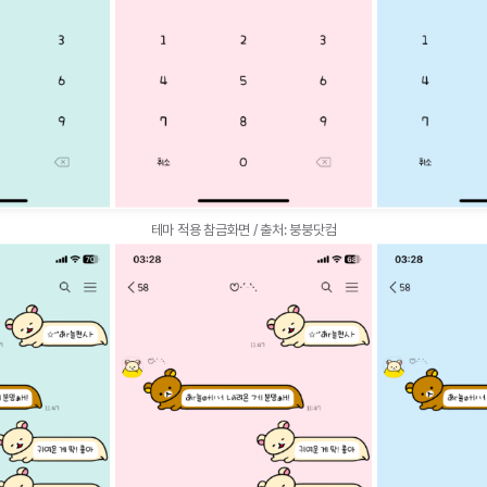
테마 적용 참금화면 / 출처: 붕붕닷컴