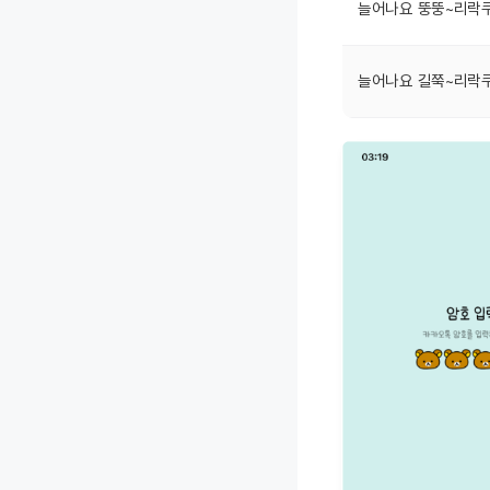
늘어나요 뚱뚱~리락쿠마 
늘어나요 길쭉~리락쿠마 