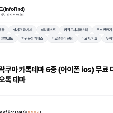
nfoFind)​​​​
 정보 검색 커뮤니티
웹툴
실시간 금 시세
심리테스트
키워드서치마스터
주소 변환기
 할인코드
희귀동전 거래소
퍼스널컬러 진단
이모지/기호
누끼
쿠마 카톡테마 6종 (아이폰 ios) 무료 
오톡 테마
 of Contents)
[
목차 보기
]