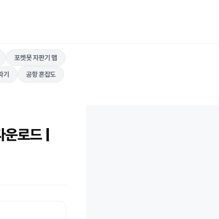
포켓못 자판기 맵
따기
공항 혼잡도
다운로드 |