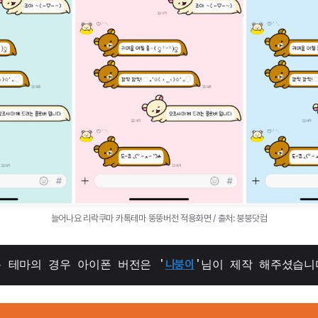
늘어나요 리락쿠마 카톡테마 뚱뚱버전 적용화면 / 출처: 붕붕닷컴
 테마의 경우 아이폰 버전은 '
나붕이
'님이 제작 해주셨습니