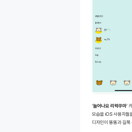
‘
늘어나요 리락쿠마
‘
모습을 iOS 사용자들
디자인이 뚱뚱과 길쭉 