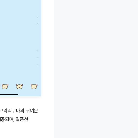
 코리락쿠마의 귀여운
제공
되며, 말풍선