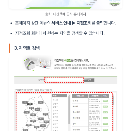
서초
02-583-4191 / 070-4313-7145
출처: 대신택배 공식 홈페이지
뚝섬
02-462-0022 / 070-4313-7128
홈페이지 상단 메뉴의
서비스 안내 ▶ 지점조회
를 클릭합니다.
지점조회 화면에서 원하는 지역을 검색할 수 있습니다.
성북장위
02-912-7770 / 070-4313-7190
도봉
02-991-3211 / 070-4313-7196
3. 지역별 검색
신정동
02-2606-4467 / 070-4313-7170
영등포양평
02-2633-4800 / 070-4313-7160
영시
02-2676-4424 / 070-4313-7161
당산동
02-2677-7022 / 070-4313-7162
대림동
02-843-3211 / 070-4313-7163