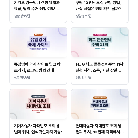
카카오 방문택배 신청 방법과
쿠팡 10만원 보상 신청 방법,
요금, 당일 수거 신청 예약 안
배상 시점은 언제 확인 될까?
내
생활정보/팁
생활정보/팁
뮤엠영어 숙제 사이트 링크 바
HUG 허그 든든전세주택 11차
로가기, 로그인 방법 안내
신청 자격, 소득, 자산 상관없
이 가능합니다.
생활정보/팁
생활정보/팁
기아자동차 차대번호 조회 방
현대자동차 차대번호 조회 방
법과 위치, 연식확인까지 가능!
법과 위치, 10번째 자리에서
연식 확인!