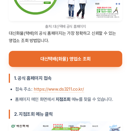
금천가산
02-862-3211 / 070-4313-7157
금천유통
02-892-3211 / 070-4313-7158
출처: 대신택배 공식 홈페이지
대신화물(택배)의 공식 홈페이지는 가장 정확하고 신뢰할 수 있는
노원상계
02-935-3212 / 070-4313-7198
영업소 조회 방법입니다.
제기동
02-927-3211 / 070-4313-7120
대신택배(화물) 영업소 조회
장안평
02-2244-3709 / 070-4313-7121
1. 공식 홈페이지 접속
신설동
02-2237-3211 / 070-4313-7122
접속 주소:
https://www.ds3211.co.kr/
동작
02-585-4149 / 070-4313-7150
홈페이지 메인 화면에서
지점조회
메뉴를 찾을 수 있습니다.
마포
02-719-9239 / 070-4313-7180
2. 지점조회 메뉴 클릭
연희동
02-326-3212 / 070-4313-7184