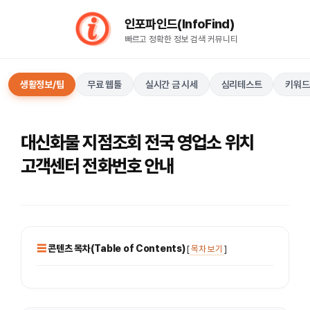
컨
인포파인드(InfoFind)​​​​
텐
빠르고 정확한 정보 검색 커뮤니티
츠
로
건
생활정보/팁
무료 웹툴
실시간 금 시세
심리테스트
키워드
너
뛰
기
대신화물 지점조회 전국 영업소 위치
고객센터 전화번호 안내
콘텐츠 목차(Table of Contents)
[
목차 보기
]