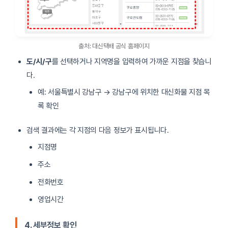
용산전자
02-714-1333 / 070-4313-7110
은평수색
02-303-3211 / 070-4313-7187
출처: 대신택배 공식 홈페이지
종로5
02-762-2827 / 070-4313-7107
도/시/구
를 선택하거나 지역명을 입력하여 가까운 지점을 찾습니
다.
종로원남
02-3676-3211 / 070-4313-7108
예: 서울특별시 강남구 → 강남구에 위치한 대신화물 지점 목
세운상가
02-2267-3212 / 070-4313-7104
록 확인
청계3
02-2279-3131 / 070-4313-7100
검색 결과에는 각 지점의 다음 정보가 표시됩니다.
지점명
왕십리
02-2236-8836 / 070-4313-7101
주소
을지5
02-2268-6766 / 070-4313-7102
전화번호
영업시간
방산
02-2265-1241 / 070-4313-7103
4. 세부정보 확인