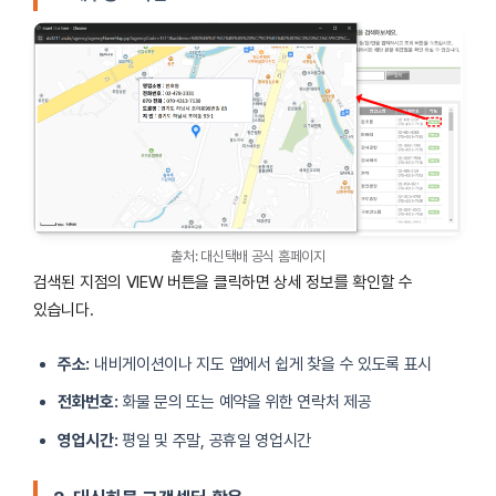
서부
02-714-1331 / 070-4313-7105
망우리
02-433-9966 / 070-4313-7124
길동
02-485-0982 / 070-4313-7132
종로장사
02-2273-3211 / 070-4313-7109
중부시장
010-8634-4363 / 070-4313–
출처: 대신택배 공식 홈페이지
가락동시장
011-430-2027 / 070-4313–
검색된 지점의 VIEW 버튼을 클릭하면 상세 정보를 확인할 수
있습니다.
강서가양
02-3664-3211 / 070-4313-7177
주소:
내비게이션이나 지도 앱에서 쉽게 찾을 수 있도록 표시
남구로
02-856-3211 / 070-4313-7169
전화번호:
화물 문의 또는 예약을 위한 연락처 제공
오금동
02-406-8790 / 070-4313-7139
영업시간:
평일 및 주말, 공휴일 영업시간
삼성동
02-518-5149 / 070-4313-7141