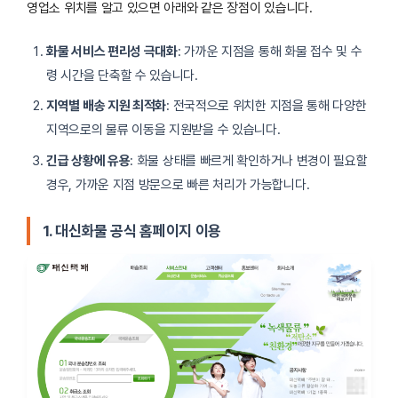
영업소 위치를 알고 있으면 아래와 같은 장점이 있습니다.
강서공항
02-3662-7300 / 070-4313-7175
화물 서비스 편리성 극대화
: 가까운 지점을 통해 화물 접수 및 수
강서화곡
02-2697-7594 / 070-4313-7176
령 시간을 단축할 수 있습니다.
지역별 배송 지원 최적화
: 전국적으로 위치한 지점을 통해 다양한
관악
02-855-2124 / 070-4313-7153
지역으로의 물류 이동을 지원받을 수 있습니다.
광진광장
02-454-8611 / 070-4313-7126
긴급 상황에 유용
: 화물 상태를 빠르게 확인하거나 변경이 필요할
경우, 가까운 지점 방문으로 빠른 처리가 가능합니다.
구로중앙
02-2613-9765 / 070-4313-7165
1. 대신화물 공식 홈페이지 이용
구로신도림
02-2631-6572 / 070-4313-7166
구로오류동
02-2681-3211 / 070-4313-7167
구로고척
02-2060-7311 / 070-4313-7168
금천독산
02-803-4055 / 070-4313-7155