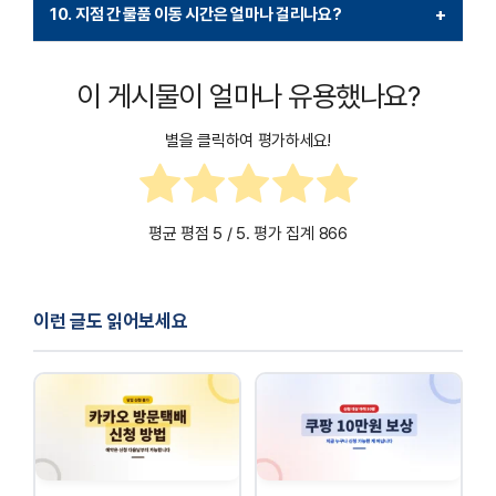
대신화물 지점에서는 물품 크기와 무게에 따라 제한이 있을 수
국가별로 배송 소요 시간과 비용이 다를 수 있습니다. 국제 배송
확인이 필요한 경우, 해당 지점으로 직접 연락해 확인할 수 있습니다.
10. 지점 간 물품 이동 시간은 얼마나 걸리나요?
+
있습니다. 일반적으로 소형 화물부터 대형 화물까지 모두
서비스를 이용하려면 사전에 해당 지점에 연락하여 가능한 국가와
지점 간 물품 이동 시간은 발송지와 도착지 간의 거리, 물류 차량의
취급하지만, 특수 크기나 무게를 초과하는 물품은 추가 요금이
요금을 확인하는 것이 좋습니다. 통관에 필요한 서류나 세관 관련
스케줄, 현재 물류량 등에 따라 달라질 수 있습니다. 일반적으로 국내
부과되거나 별도의 운송 절차가 필요할 수 있습니다. 정확한 제한
정보도 미리 준비해야 합니다.
이 게시물이 얼마나 유용했나요?
배송은 1~2일 이내에 완료되는 경우가 많지만, 긴급 배송 옵션을
사항은 해당 지점에 문의하거나 공식 웹사이트의 안내를 확인하는
선택하면 당일 배송도 가능합니다. 이동 시간이 중요한 경우,
별을 클릭하여 평가하세요!
것이 중요합니다.
고객센터에 사전 문의하여 예상 소요 시간을 확인하는 것이
좋습니다.
평균 평점
5
/ 5. 평가 집계
866
이런 글도 읽어보세요