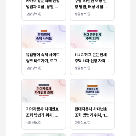
카카오 방문택배 신청
쿠팡 10만원 보상 신
방법과 요금, 당일 수
청 방법, 배상 시점은
거 신청 예약 안내
언제 확인 될까?
생활정보/팁
생활정보/팁
뮤엠영어 숙제 사이트
HUG 허그 든든전세
링크 바로가기, 로그인
주택 11차 신청 자격,
방법 안내
소득, 자산 상관없이
생활정보/팁
생활정보/팁
가능합니다.
기아자동차 차대번호
현대자동차 차대번호
조회 방법과 위치, 연
조회 방법과 위치, 10
식확인까지 가능!
번째 자리에서 연식 확
생활정보/팁
생활정보/팁
인!