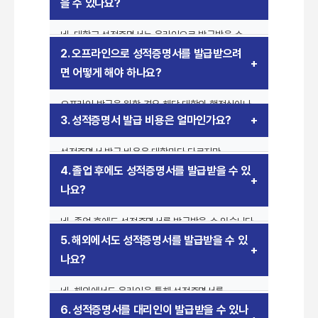
을 수 있나요?
네, 대학교 성적증명서는 온라인으로 발급받을 수
있습니다. 대부분의 대학에서는 자체 증명서 발급
2. 오프라인으로 성적증명서를 발급받으려
시스템을 운영하며, 학교 공식 홈페이지에서 로그인
면 어떻게 해야 하나요?
후 발급 신청이 가능합니다. 또한,
정부24(
www.gov.kr
) 및 학력증명 발급 시스템을
오프라인 발급을 원할 경우 해당 대학의 행정실이나
이용하여 신청할 수도 있습니다.
3. 성적증명서 발급 비용은 얼마인가요?
교무처를 방문하여 성적증명서를 신청할 수
있습니다. 방문 시 신분증을 지참해야 하며, 대리인이
성적증명서 발급 비용은 대학마다 다르지만
발급을 신청하는 경우에는 위임장과 대리인의 신분증
일반적으로 500원에서 2,000원 정도의 수수료가
사본이 필요할 수 있습니다.
4. 졸업 후에도 성적증명서를 발급받을 수 있
발생합니다. 온라인 발급 시 카드 결제가 가능하며,
나요?
오프라인 발급 시 현금 또는 계좌이체가 필요할 수
있습니다.
네, 졸업 후에도 성적증명서를 발급받을 수 있습니다.
다만, 일정 기간이 지나면 학교가 아닌 교육청에서
5. 해외에서도 성적증명서를 발급받을 수 있
발급받아야 할 수도 있으니, 미리 확인하는 것이
나요?
좋습니다.
네, 해외에서도 온라인을 통해 성적증명서를
발급받을 수 있습니다. 해외에서 사용할 경우
6. 성적증명서를 대리인이 발급받을 수 있나