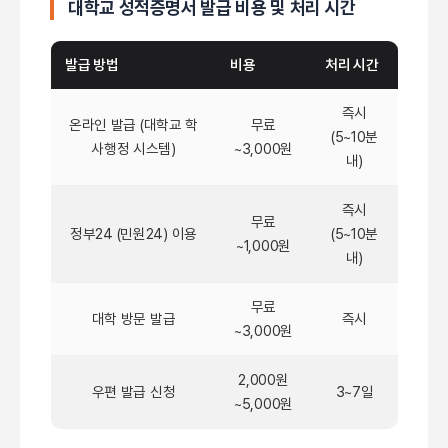
대학교 성적증명서 발급 비용 및 처리 시간
발급 방법
비용
처리 시간
즉시
온라인 발급 (대학교 학
무료
(5~10분
사행정 시스템)
~3,000원
내)
즉시
무료
정부24 (민원24) 이용
(5~10분
~1,000원
내)
무료
대학 방문 발급
즉시
~3,000원
2,000원
우편 발급 신청
3~7일
~5,000원