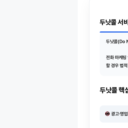
두낫콜 서
두낫콜(Do N
전화 마케팅 
할 경우 법적
두낫콜 핵
광고·영업