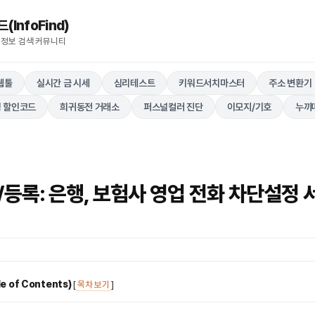
nfoFind)​​​​
 정보 검색 커뮤니티
웹툴
실시간 금 시세
심리테스트
키워드서치마스터
주소 변환기
 할인코드
희귀동전 거래소
퍼스널컬러 진단
이모지/기호
누끼
/등록: 은행, 보험사 영업 전화 차단설정 
 of Contents)
[
목차 보기
]