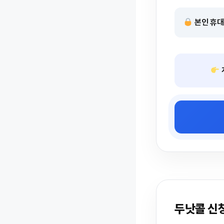
본인 휴대
두낫콜 신청