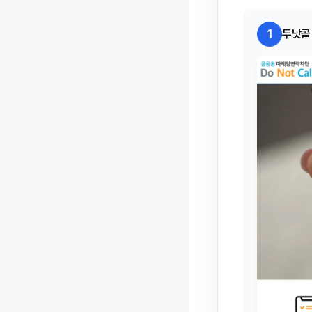
1
두낫콜