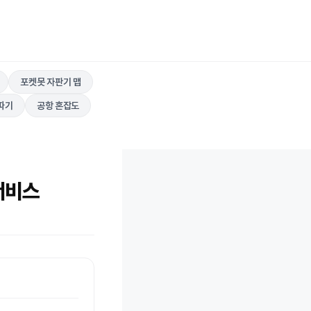
포켓못 자판기 맵
따기
공항 혼잡도
서비스