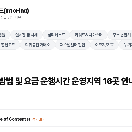
nfoFind)​​​​
 정보 검색 커뮤니티
웹툴
실시간 금 시세
심리테스트
키워드서치마스터
주소 변환기
 할인코드
희귀동전 거래소
퍼스널컬러 진단
이모지/기호
누끼
방법 및 요금 운행시간 운영지역 16곳 안
 of Contents)
[
목차 보기
]