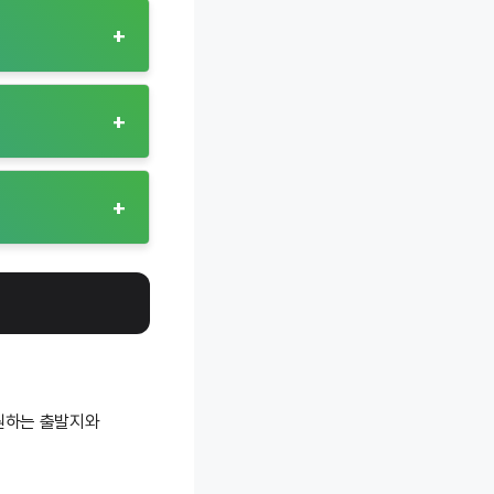
대에는 서울과 부천
+
 제공해 주민들의
 환승 편의를
지구와 농산물
연결합니다. 농촌
객 모두에게
+
성을 높이는 역할을
밀집되어있는
밀집 지역에서
거지역과 상업
+
을 지원하여 교통
 원하는 출발지와