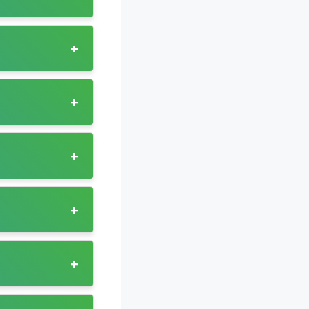
변 교통망이 부족한
역 및 김포공항역으로
낮은 곳에서
+
다.
 제공합니다.
+
의 교통편의를 제공
 대부도 내 관광지와
+
변의 지역 주민
 단지와 상업지역,
계하여, 교통 취약
+
로 운영되며, GTX-
+
 수 있으며,
, 송탄역을 잇는