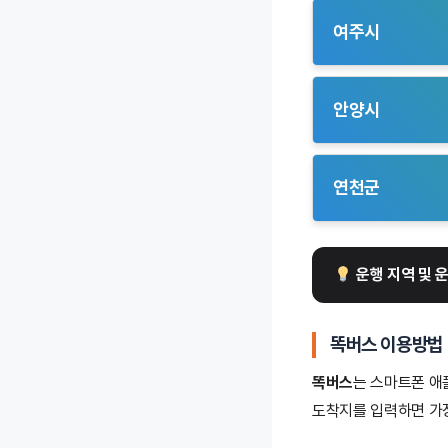
운행됩니다. 기존 
곳이지만 대중교통 
시내로의 접근성을 
여주시
간의 이동 수요를 
– 초월읍(11인승 
편의성을 극대화합
제공합니다. 신축 
– 북내면, 강천면(
– 도척면(11인승 
유통시설에 쉽게 접
안양시
지역 주민들에게 
이동편의를 제공 합
– 곤지암읍(11인승
– 세종대왕면, 중앙
– 안양9동(11인승
합니다. 곤지암읍 
지역이며, 주민 뿐
주민들이 손쉽게 호
연천군
중심지로 지역 주
– 연천읍(7인승 운
사각지대를 해소합
 운행 지역 및 
똑버스 이용방법
똑버스
는 스마트폰 애
도착지를 입력하면 가