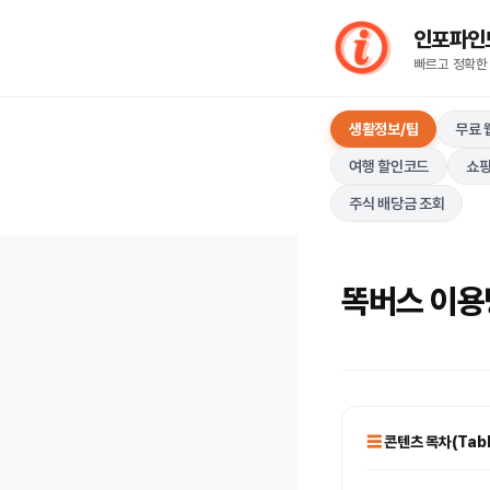
컨
인포파인드(I
텐
빠르고 정확한
츠
로
생활정보/팁
무료 
건
너
여행 할인코드
쇼핑
뛰
주식 배당금 조회
기
똑버스 이용
콘텐츠 목차(Table