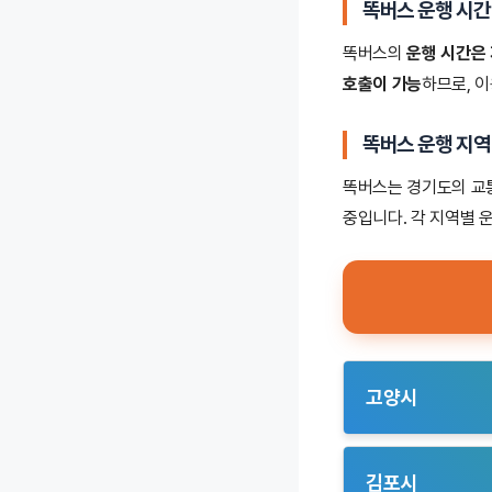
똑버스 운행 시간
똑버스의
운행 시간은
호출이 가능
하므로, 
똑버스 운행 지역
똑버스는 경기도의 교통
중입니다. 각 지역별 
고양시
– 식사동(40인승
노선으로 운영되어
김포시