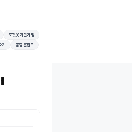
포켓못 자판기 맵
따기
공항 혼잡도
내