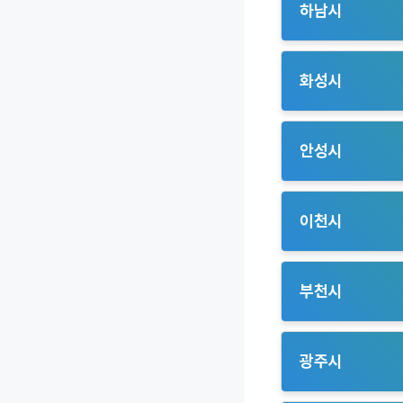
노선으로 주요 역
하남시
– 하남 위례지구(1
연결성을 제공합니
화성시
– 하남 감일지구(1
– 동탄 신도시(13
상업지구를 연결합
안성시
– 향남지구(13인승
– 봉담읍(13인승 
– 공도읍(13인승 
운영됩니다.
공도읍 내 농촌 지
이천시
– 남양읍, 마도면(
– 일죽면(13인승 
산업단지 근로자와
수단 역할을 합니다
– 시내권(13인승 
– 보개면(13인승 
대중교통이 효과적
부천시
있도록 설계되었습니
설계되었습니다.
– 금광면(13인승 
– 장호원읍(13인승
– 옥길동,범박동(1
주민들에게 안정적
이동과 물류 수송을
부족했던 상황을 똑
광주시
주민 만족도가 높습
목적으로 많이 이용
– 율면(13인승 운
– 고강본동,고강1동
– 퇴촌면(11인승 