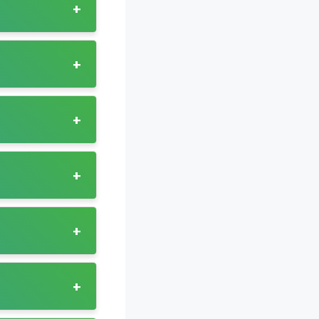
+
 인근 도시와
+
.
대규모 아파트 단지와
+
다.
 위한 노선으로
률이 높습니다.
+
하며, 마도면의
 필수적인 교통
 있습니다.
높아 호출형
객 모두 이용할 수
하도록
+
니다.
스를 통해 농촌 지역
으로, 주민들의
했으나, 대중교통이
도 개선되었습니다.
마을까지 운행하여
근 및 통학
+
해졌습니다.
 원활하도록
 밀도가 높은
 지원합니다. 광주시