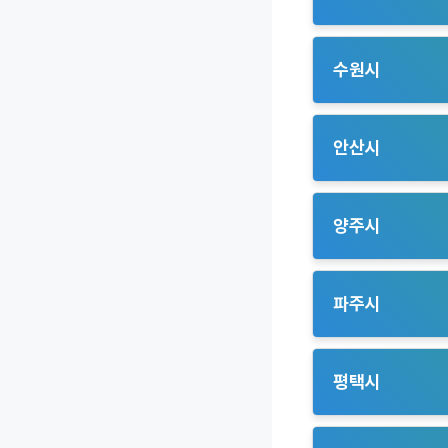
– 고봉동(11인승 
주민들에게 필수적
– 고촌/풍무(62인
– 향동동(25인승 
운행합니다. 출퇴근
수원시
유용하게 사용됩니
– 광교 1동(11인승
– 광교 2동(11인
안산시
– 평동(7인승 5대
합니다.
– 대부도전역(11인
생활권을 연결하며,
양주시
– 스마트허브(13인
모두에게 유용한 
– 옥정신도시, 삼숭
덕계역을 연결하여 
파주시
지역 주민들의 이동
– 운정1,2,3지구
A노선과 연계하여 
평택시
– 탄현면, 광탄면,
주민들의 대중교통
– 고덕신도시(11인