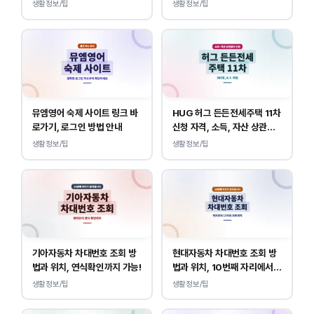
내
생활정보/팁
생활정보/팁
뮤엠영어 숙제 사이트 링크 바
HUG 허그 든든전세주택 11차
로가기, 로그인 방법 안내
신청 자격, 소득, 자산 상관없
이 가능합니다.
생활정보/팁
생활정보/팁
기아자동차 차대번호 조회 방
현대자동차 차대번호 조회 방
법과 위치, 연식확인까지 가능!
법과 위치, 10번째 자리에서
연식 확인!
생활정보/팁
생활정보/팁