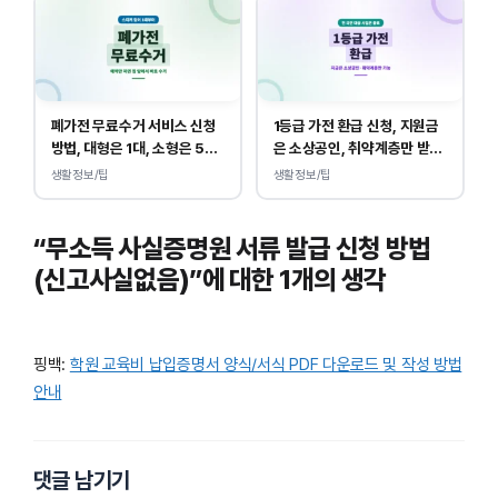
폐가전 무료수거 서비스 신청
1등급 가전 환급 신청, 지원금
방법, 대형은 1대, 소형은 5개
은 소상공인, 취약계층만 받
부터 무상입니다.
을 수 있습니다.
생활정보/팁
생활정보/팁
“무소득 사실증명원 서류 발급 신청 방법
(신고사실없음)”에 대한 1개의 생각
핑백:
학원 교육비 납입증명서 양식/서식 PDF 다운로드 및 작성 방법
안내
댓글 남기기