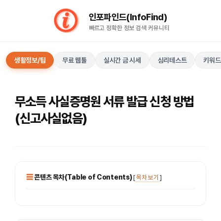
컨
인포파인드(InfoFind)​​​​
텐
빠르고 정확한 정보 검색 커뮤니티
츠
로
건
생활정보/팁
무료 웹툴
실시간 금 시세
심리테스트
키워드
너
뛰
기
무소득 사실증명원 서류 발급 신청 방법
(신고사실없음)
콘텐츠 목차(Table of Contents)
[
목차 보기
]