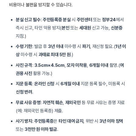
비용이나 불편을 방지할 수 있습니다.
분실 신고 필수
:
주민등록증 분실
시
주민센터
또는
정부24
에서
즉시 신고, 타인 악용 방지(
본인
또는
세대원
신고 가능,
신분증
지참.)
수령 기한
: 발급 후
3년 이내
미수령 시
파기
, 재신청 필요.(
1년 이
상
미수령 시
과태료 최대 5만 원
.)
사진 규격
:
3.5cm×4.5cm
,
모자 미착용
,
6개월 이내
촬영.(
여
권용 사진
활용 가능.)
지문 등록
:
온라인 신청
시
6개월 이내
지문 등록 필수, 미등록 시
신청 반려
.
무료 사유 증명
:
자연적 훼손
,
재외국민
등 무료 사유는 증명 자료
(예: 재외국민 등록증) 제출.
사기 방지
:
주민등록증
은
타인 대여 금지
, 위반 시
3년 이하 징역
또는
3천만 원 이하 벌금
.