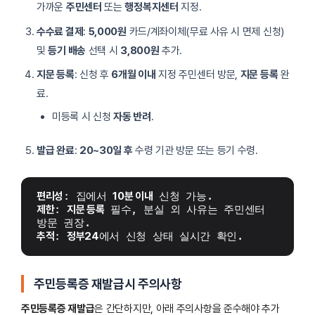
가까운
주민센터
또는
행정복지센터
지정.
수수료 결제
:
5,000원
카드/계좌이체(무료 사유 시 면제 신청)
및
등기 배송
선택 시
3,800원
추가.
지문 등록
: 신청 후
6개월 이내
지정 주민센터 방문,
지문 등록
완
료.
미등록 시 신청
자동 반려
.
발급 완료
:
20~30일 후
수령 기관 방문 또는 등기 수령.
편리성
: 집에서 
10분 이내
 신청 가능.
제한
: 
지문 등록
 필수, 분실 외 사유는 주민센터 
방문 권장.
추적
: 
정부24
에서 신청 상태 실시간 확인.
주민등록증 재발급시 주의사항
주민등록증 재발급
은 간단하지만, 아래 주의사항을 준수해야 추가