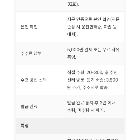
32호).
지문 인증으로 본인 확인(지문
본인 확인
손상 시 운전면허증, 여권 등
대체).
5,000원 결제 또는 무료 사유
수수료 납부
증명.
직접 수령: 20~30일 후 주민
수령 방법 선택
센터 방문. 등기 배송: 3,800
원 추가, 주소지로 발송.
발급 완료 통지 후 3년 이내
발급 완료
수령, 미수령 시 파기.
특징