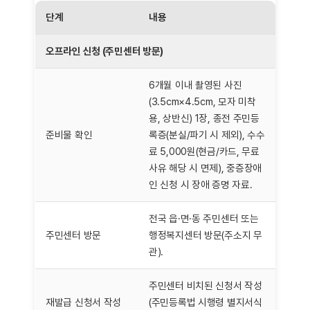
단계
내용
오프라인 신청 (주민센터 방문)
6개월 이내 촬영된 사진
(3.5cm×4.5cm, 모자 미착
용, 상반신) 1장, 종전 주민등
준비물 확인
록증(분실/파기 시 제외), 수수
료 5,000원(현금/카드, 무료
사유 해당 시 면제), 중증장애
인 신청 시 장애 증명 자료.
전국 읍·면·동 주민센터 또는
주민센터 방문
행정복지센터 방문(주소지 무
관).
주민센터 비치된 신청서 작성
재발급 신청서 작성
(주민등록법 시행령 별지서식