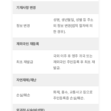
기재사항 변경
성명, 생년월일, 성별 등 주소
정보 변경
외 정보 변경(법적 절차에 의
한 경우).
재외국민 재등록
국외 이주 후 영주 귀국 또는
최초 재발급
재외국민 주민등록 후 최초 재
발급.
자연재해/재난
화재, 홍수, 교통사고 등으로
손실/훼손
주민등록증 손실/훼손.
외과적 시술(비성형)