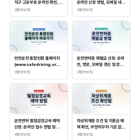
직구 고유부호 온라인 확인, 발
온라인 신청 방법, 모바일 내역
급 방법
조회 안내
생활정보/팁
생활정보/팁
안전운전 통합민원 홈페이지
운전면허증 재발급 신청: 온라
(www.safedriving.or.kr)
인, 방문, 모바일 갱신 및 분실
바로가기, 운전면허 민원 사이
대응
생활정보/팁
생활정보/팁
트 접속
운전면허 벌점감경교육 예약
차상위계층 조건 및 지원금 혜
신청: 온라인 접수 방법 및 비
택 확인, 부양의무자 기준 없
용 안내
이 소득, 재산만 봅니다.
생활정보/팁
생활정보/팁