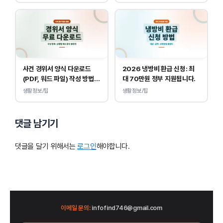
사건 경위서 양식 다운로드
2026 냉방비 환급 신청: 최
(PDF, 워드 파일) 작성 방법
대 70만원 정부 지원됩니다.
및 예시
생활정보/팁
생활정보/팁
댓글 남기기
댓글을 달기 위해서는
로그인
해야합니다.
이메일 문의:
infofind746@gmail.com