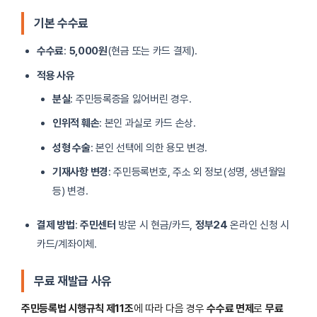
기본 수수료
수수료
:
5,000원
(현금 또는 카드 결제).
적용 사유
분실
: 주민등록증을 잃어버린 경우.
인위적 훼손
: 본인 과실로 카드 손상.
성형 수술
: 본인 선택에 의한 용모 변경.
기재사항 변경
: 주민등록번호, 주소 외 정보(성명, 생년월일
등) 변경.
결제 방법
:
주민센터
방문 시 현금/카드,
정부24
온라인 신청 시
카드/계좌이체.
무료 재발급 사유
주민등록법 시행규칙 제11조
에 따라 다음 경우
수수료 면제
로
무료