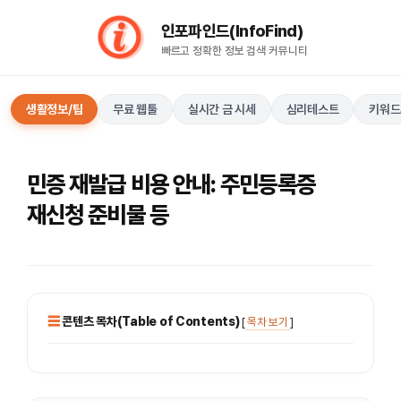
컨
인포파인드(InfoFind)​​​​
텐
빠르고 정확한 정보 검색 커뮤니티
츠
로
건
생활정보/팁
무료 웹툴
실시간 금 시세
심리테스트
키워드
너
뛰
기
민증 재발급 비용 안내: 주민등록증
재신청 준비물 등
콘텐츠 목차(Table of Contents)
[
목차 보기
]