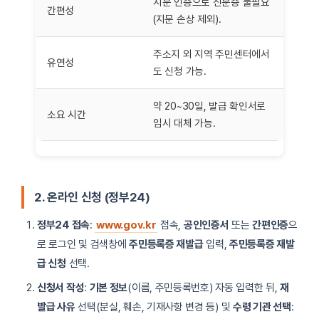
지문 인증으로 신분증 불필요
간편성
(지문 손상 제외).
주소지 외 지역 주민센터에서
유연성
도 신청 가능.
약 20~30일, 발급 확인서로
소요 시간
임시 대체 가능.
2. 온라인 신청 (정부24)
정부24 접속
:
www.gov.kr
접속,
공인인증서
또는
간편인증
으
로 로그인 및 검색창에
주민등록증 재발급
입력,
주민등록증 재발
급 신청
선택.
신청서 작성
:
기본 정보
(이름, 주민등록번호) 자동 입력한 뒤,
재
발급 사유
선택(분실, 훼손, 기재사항 변경 등) 및
수령 기관 선택
: