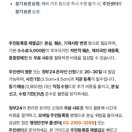
장기 보관 요청
: 해외 거주 등으로 즉시 수령 불가 시,
주민센터
에
장기 보관
요청.
주민등록증 재발급
은
분실
,
훼손
,
기재사항 변경
등으로 필요하며,
기본
수수료 5,000원
이 부과되지만
자연적 훼손
,
재외국민 재등록
,
중증장애인
등
무료 사유
를 활용하면 비용을 절감할 수 있습니다.
주민센터 방문
또는
정부24 온라인 신청
으로
20~30일
내 발급
가능하며,
사진 1장
(3.5cm×4.5cm)과
지문 등록
이 필수입니다.
등기 배송
(3,800원) 대신
직접 수령
으로 추가 비용을 줄이고,
분실
신고
,
수령 기한(3년)
준수로 불편을 방지하세요.
정부24
의 편리한 온라인 신청과
무료 사유
를 적극 활용해 시간과
비용을 절약하고,
모바일 주민등록증
병행으로 분실 위험을 줄이세요.
궁금한 점은
행정안전부 콜센터(
02-2100-3399
)
또는
주민센터
로 문의하세요. 본 가이드로
주민등록증 재발급
을 빠르고