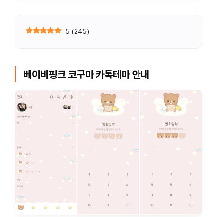
5
(
245
)
베이비핑크 코구마 카톡테마 안내