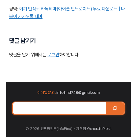
핑백:
아기 먼작귀 카톡테마(아이폰 안드로이드) 무료 다운로드 | 나
붕이 카카오톡 테마
댓글 남기기
댓글을 달기 위해서는
로그인
해야합니다.
이메일 문의:
infofind746@gmail.com
검
색
© 2026 인포파인드(InfoFind)​​​​
• 제작됨
GeneratePress