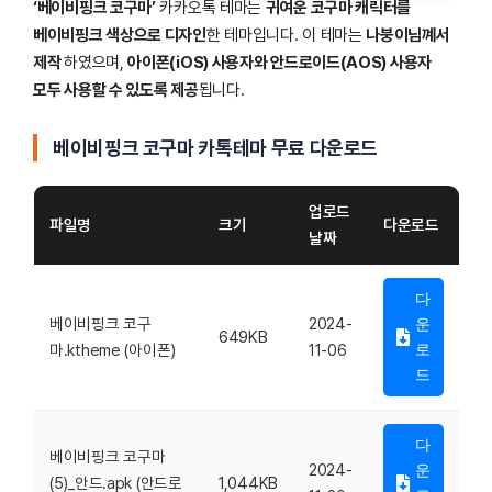
‘베이비핑크 코구마’
카카오톡 테마는
귀여운 코구마 캐릭터를
베이비핑크 색상으로 디자인
한 테마입니다. 이 테마는
나붕이님꼐서
제작
하였으며,
아이폰(iOS) 사용자와 안드로이드(AOS) 사용자
모두 사용할 수 있도록 제공
됩니다.
베이비핑크 코구마 카톡테마 무료 다운로드
업로드
파일명
크기
다운로드
날짜
다
베이비핑크 코구
2024-
운
649KB
마.ktheme (아이폰)
11-06
로
드
다
베이비핑크 코구마
2024-
운
(5)_안드.apk (안드로
1,044KB