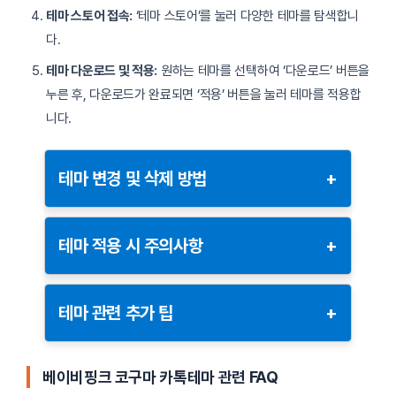
테마 스토어 접속:
‘테마 스토어’를 눌러 다양한 테마를 탐색합니
다.
테마 다운로드 및 적용:
원하는 테마를 선택하여 ‘다운로드’ 버튼을
누른 후, 다운로드가 완료되면 ‘적용’ 버튼을 눌러 테마를 적용합
니다.
테마 변경 및 삭제 방법
+
테마 변경:
테마 적용 시 주의사항
+
설정 메뉴에서
‘테마’
항목을 선택합니다.
테마를 적용하기 전 아래 주의사항을 확인하세요:
현재 적용된 테마를 다른 테마로 변경하려면 목록에
테마 관련 추가 팁
+
서 원하는 테마를 선택 후 적용합니다.
호환성 확인:
사용 중인 카카오톡 버전과 테마의 호
환성을 확인하세요. 호환되지 않는 테마는 제대로 작
테마 삭제:
테마를 변경한 후, 카카오톡을 재시작하면 더 안정적
동하지 않을 수 있습니다.
베이비핑크 코구마
카톡테마 관련 FAQ
으로 적용됩니다.