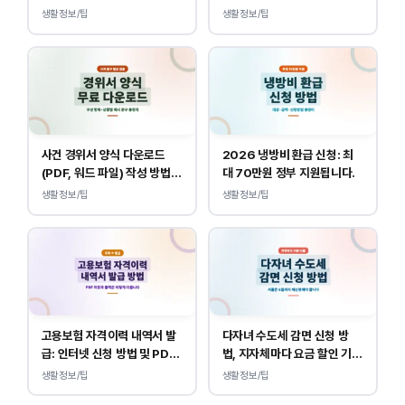
용 안내
이 소득, 재산만 봅니다.
생활정보/팁
생활정보/팁
사건 경위서 양식 다운로드
2026 냉방비 환급 신청: 최
(PDF, 워드 파일) 작성 방법
대 70만원 정부 지원됩니다.
및 예시
생활정보/팁
생활정보/팁
고용보험 자격이력 내역서 발
다자녀 수도세 감면 신청 방
급: 인터넷 신청 방법 및 PDF
법, 지자체마다 요금 할인 기준
양식 출력
이 다릅니다.
생활정보/팁
생활정보/팁