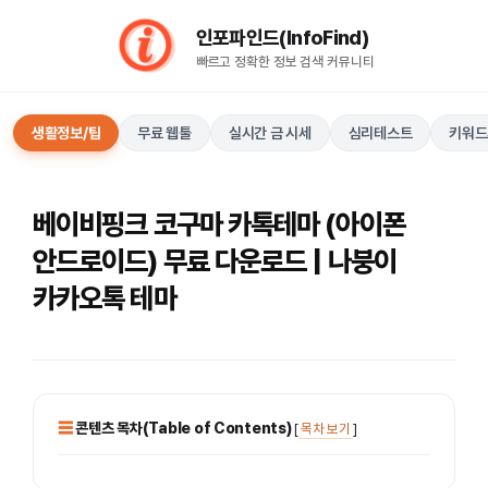
컨
인포파인드(InfoFind)​​​​
텐
빠르고 정확한 정보 검색 커뮤니티
츠
로
건
생활정보/팁
무료 웹툴
실시간 금 시세
심리테스트
키워드
너
뛰
기
베이비핑크 코구마 카톡테마 (아이폰
안드로이드) 무료 다운로드 | 나붕이
카카오톡 테마
콘텐츠 목차(Table of Contents)
[
목차 보기
]