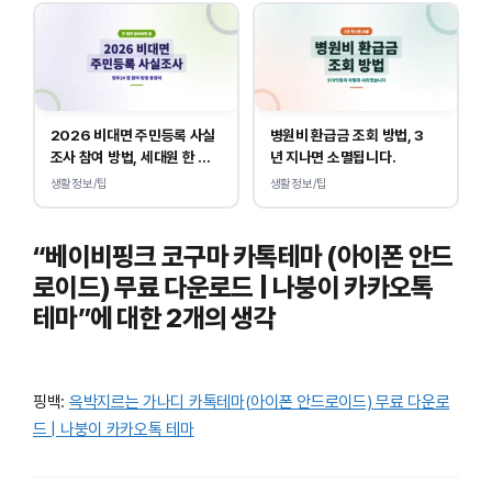
2026 비대면 주민등록 사실
병원비 환급금 조회 방법, 3
조사 참여 방법, 세대원 한 명
년 지나면 소멸됩니다.
만 하면 됩니다.
생활정보/팁
생활정보/팁
“베이비핑크 코구마 카톡테마 (아이폰 안드
로이드) 무료 다운로드 | 나붕이 카카오톡
테마”에 대한 2개의 생각
핑백:
윽박지르는 가나디 카톡테마(아이폰 안드로이드) 무료 다운로
드 | 나붕이 카카오톡 테마