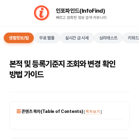
컨
인포파인드(InfoFind)​​​​
텐
빠르고 정확한 정보 검색 커뮤니티
츠
로
건
생활정보/팁
무료 웹툴
실시간 금 시세
심리테스트
키워드
너
뛰
기
본적 및 등록기준지 조회와 변경 확인
방법 가이드
콘텐츠 목차(Table of Contents)
[
목차 보기
]