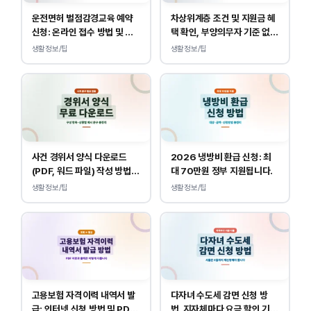
운전면허 벌점감경교육 예약
차상위계층 조건 및 지원금 혜
신청: 온라인 접수 방법 및 비
택 확인, 부양의무자 기준 없
용 안내
이 소득, 재산만 봅니다.
생활정보/팁
생활정보/팁
사건 경위서 양식 다운로드
2026 냉방비 환급 신청: 최
(PDF, 워드 파일) 작성 방법
대 70만원 정부 지원됩니다.
및 예시
생활정보/팁
생활정보/팁
고용보험 자격이력 내역서 발
다자녀 수도세 감면 신청 방
급: 인터넷 신청 방법 및 PDF
법, 지자체마다 요금 할인 기준