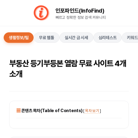
컨
인포파인드(InfoFind)​​​​
텐
빠르고 정확한 정보 검색 커뮤니티
츠
로
건
생활정보/팁
무료 웹툴
실시간 금 시세
심리테스트
키워드
너
뛰
기
부동산 등기부등본 열람 무료 사이트 4개
소개
콘텐츠 목차(Table of Contents)
[
목차 보기
]