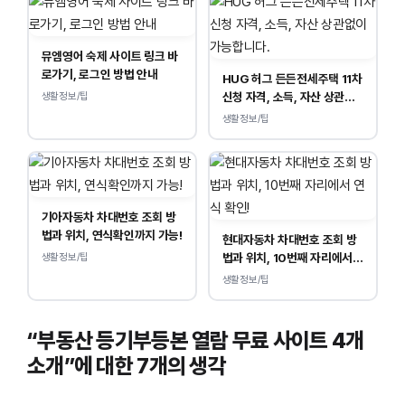
뮤엠영어 숙제 사이트 링크 바
로가기, 로그인 방법 안내
HUG 허그 든든전세주택 11차
신청 자격, 소득, 자산 상관없
생활정보/팁
이 가능합니다.
생활정보/팁
기아자동차 차대번호 조회 방
법과 위치, 연식확인까지 가능!
현대자동차 차대번호 조회 방
법과 위치, 10번째 자리에서
생활정보/팁
연식 확인!
생활정보/팁
“부동산 등기부등본 열람 무료 사이트 4개
소개”에 대한 7개의 생각