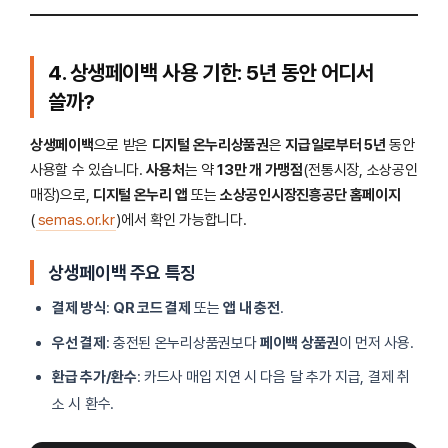
4. 상생페이백 사용 기한: 5년 동안 어디서
쓸까?
상생페이백
으로 받은
디지털 온누리상품권
은
지급일로부터 5년
동안
사용할 수 있습니다.
사용처
는 약
13만 개 가맹점
(전통시장, 소상공인
매장)으로,
디지털 온누리 앱
또는
소상공인시장진흥공단 홈페이지
(
semas.or.kr
)에서 확인 가능합니다.
상생페이백 주요 특징
결제 방식
:
QR 코드 결제
또는
앱 내 충전
.
우선 결제
: 충전된 온누리상품권보다
페이백 상품권
이 먼저 사용.
환급 추가/환수
: 카드사 매입 지연 시 다음 달 추가 지급, 결제 취
소 시 환수.