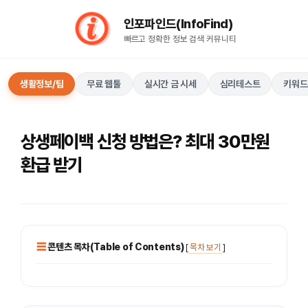
컨
인포파인드(InfoFind)​​​​
텐
빠르고 정확한 정보 검색 커뮤니티
츠
로
건
생활정보/팁
무료 웹툴
실시간 금 시세
심리테스트
키워드
너
뛰
기
상생페이백 신청 방법은? 최대 30만원
환급 받기
콘텐츠 목차(Table of Contents)
[
목차 보기
]