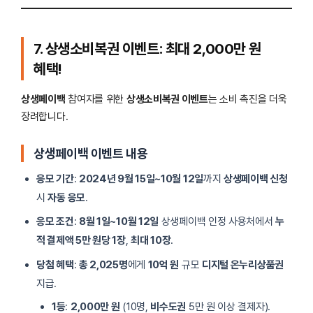
7. 상생소비복권 이벤트: 최대 2,000만 원
혜택!
상생페이백
참여자를 위한
상생소비복권 이벤트
는 소비 촉진을 더욱
장려합니다.
상생페이백 이벤트 내용
응모 기간
:
2024년 9월 15일~10월 12일
까지
상생페이백 신청
시
자동 응모
.
응모 조건
:
8월 1일~10월 12일
상생페이백 인정 사용처에서
누
적 결제액 5만 원당 1장
,
최대 10장
.
당첨 혜택
:
총 2,025명
에게
10억 원
규모
디지털 온누리상품권
지급.
1등
:
2,000만 원
(10명,
비수도권
5만 원 이상 결제자).