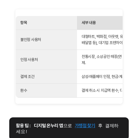
항목
세부 내용
대형마트, 백화점, 아웃렛, 유흥업소, 
불인정 사용처
배달앱 등), 대기업 프랜차이즈 직영점(
전통시장, 소상공인 매장(연 매출 30억
인정 사용처
제.
결제 조건
삼성·애플페이 인정, 현금·계좌이체·QR
환수
결제 취소 시 지급액 환수, 디지털 온누리
활용 팁
: 
디지털 온누리 앱
으로 
가맹점 찾기
 후 결제하
세요! 