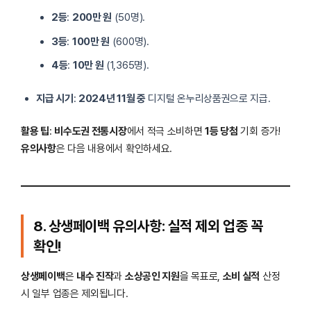
2등
:
200만 원
(50명).
3등
:
100만 원
(600명).
4등
:
10만 원
(1,365명).
지급 시기
:
2024년 11월 중
디지털 온누리상품권으로 지급.
활용 팁
:
비수도권 전통시장
에서 적극 소비하면
1등 당첨
기회 증가!
유의사항
은 다음 내용에서 확인하세요.
8. 상생페이백 유의사항: 실적 제외 업종 꼭
확인!
상생페이백
은
내수 진작
과
소상공인 지원
을 목표로,
소비 실적
산정
시 일부 업종은 제외됩니다.