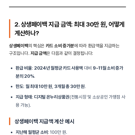
2. 상생페이백 지급 금액: 최대 30만 원, 어떻게
계산하나?
상생페이백
의 핵심은
카드 소비 증가분
에 따라 환급액을 지급하는
구조입니다.
지급 금액
은 다음과 같이 결정됩니다:
환급 비율
:
2024년 월평균 카드 사용액
대비
9~11월 소비 증가
분의 20%
.
한도
:
월 최대 10만 원
,
3개월 총 30만 원
.
지급 형태
:
디지털 온누리상품권
(전통시장 및 소상공인 가맹점 사
용 가능).
상생페이백 지급액 계산 예시
지난해 월평균 소비
: 100만 원.