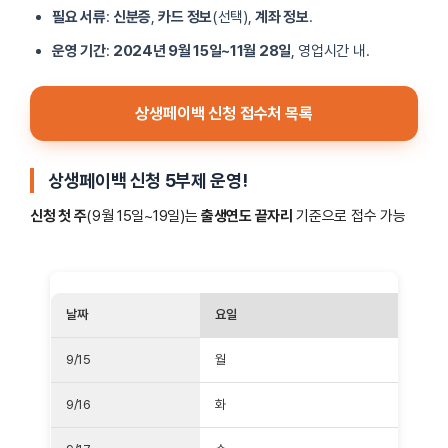
필요 서류
:
신분증
,
카드 정보
(선택),
계좌 정보
.
운영 기간
:
2024년 9월 15일~11월 28일
, 영업시간 내.
상생페이백 신청 접수처 목록
상생페이백 신청 5부제 운영
!
신청 첫 주
(9월 15일~19일)는
출생연도 끝자리
기준으로 접수 가능
날짜
요일
9/15
월
9/16
화