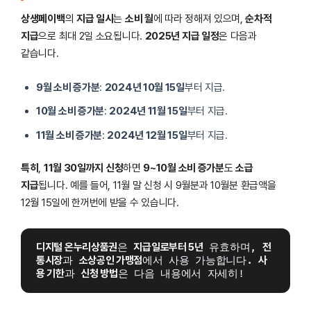
상생페이백
의
지급 일시
는
소비 월
에 따라 정해져 있으며,
순차적
지급
으로 최대 2일 소요됩니다.
2025년 지급 일정
은 다음과
같습니다.
9월 소비 증가분
:
2024년 10월 15일
부터 지급.
10월 소비 증가분
:
2024년 11월 15일
부터 지급.
11월 소비 증가분
:
2024년 12월 15일
부터 지급.
특히
,
11월 30일까지 신청
하면
9~10월 소비 증가분
도
소급
지급
됩니다. 예를 들어, 11월 말 신청 시 9월분과 10월분 환급액을
12월 15일에 한꺼번에 받을 수 있습니다.
디지털 온누리상품권
은 
지급일로부터 5년
 유효하며, 
전
통시장
과 
소상공인 가맹점
에서 사용 가능합니다. 
사
용 기한
과 
신청 방법
은 다음 내용에서 자세히!