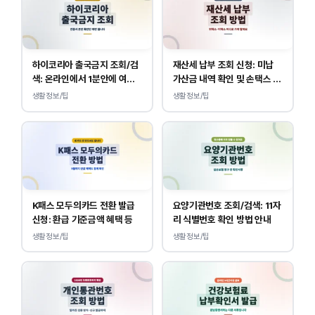
하이코리아 출국금지 조회/검
재산세 납부 조회 신청: 미납
색: 온라인에서 1분안에 여부
가산금 내역 확인 및 손택스 이
확인 하는 방법
택스 경로 안내
생활정보/팁
생활정보/팁
K패스 모두의카드 전환 발급
요양기관번호 조회/검색: 11자
신청: 환급 기준금액 혜택 등
리 식별번호 확인 방법 안내
생활정보/팁
생활정보/팁