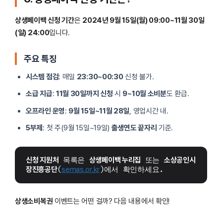
상생페이백 신청 기간
은
2024년 9월 15일(월) 09:00~11월 30일
(일) 24:00
입니다.
주요 특징
시스템 점검
: 매일
23:30~00:30
신청 불가.
소급 지급
:
11월 30일까지 신청
시
9~10월 소비분
도 환급.
오프라인 운영
:
9월 15일~11월 28일
, 영업시간 내.
5부제
: 첫 주(9월 15일~19일)
출생연도 끝자리
기준.
신청 지원처
 목록은 
상생페이백 누리집
 또는 
소상공인시
장진흥공단
(
semas.or.kr
)에서 확인하세요. 
상생소비복권
이벤트는 어떤 걸까? 다음 내용에서 확인!