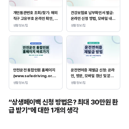
개인통관번호 조회/찾기: 해외
건강보험료 납부확인서 발급:
직구 고유부호 온라인 확인, 발
온라인 신청 방법, 모바일 내역
급 방법
조회 안내
생활정보/팁
생활정보/팁
안전운전 통합민원 홈페이지
운전면허증 재발급 신청: 온라
(www.safedriving.or.kr)
인, 방문, 모바일 갱신 및 분실
바로가기, 운전면허 민원 사이
대응
생활정보/팁
생활정보/팁
트 접속
“상생페이백 신청 방법은? 최대 30만원 환
급 받기”에 대한 1개의 생각