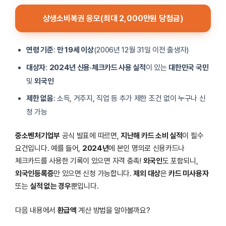
상생소비복권 응모(최대 2,000만원 당첨금)
연령 기준
:
만 19세 이상
(2006년 12월 31일 이전 출생자)
대상자
:
2024년 신용·체크카드 사용 실적
이 있는
대한민국 국민
및
외국인
제한 없음
: 소득, 거주지, 직업 등 추가 제한 조건 없이 누구나 신
청 가능
중소벤처기업부
공식 발표에 따르면,
지난해 카드 소비 실적
이 필수
요건입니다. 예를 들어,
2024년
에 본인 명의로 신용카드나
체크카드를 사용한 기록이 있으면 자격 충족!
외국인
도 포함되니,
외국인등록증
만 있으면 신청 가능합니다.
제외 대상
은
카드 미사용자
또는
실적 없는 경우
뿐입니다.
다음 내용에서
환급액
계산 방법을 알아볼까요?