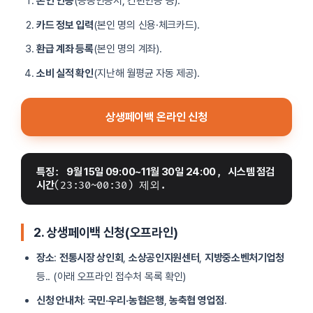
본인 인증
(공동인증서, 간편인증 등).
카드 정보 입력
(본인 명의 신용·체크카드).
환급 계좌 등록
(본인 명의 계좌).
소비 실적 확인
(지난해 월평균 자동 제공).
상생페이백 온라인 신청
특징
: 
9월 15일 09:00~11월 30일 24:00
, 
시스템 점검 
시간
(23:30~00:30) 제외.
2.
상생페이백 신청(오프라인)
장소
:
전통시장 상인회
,
소상공인지원센터
,
지방중소벤처기업청
등.. (아래 오프라인 접수처 목록 확인)
신청 안내처
:
국민·우리·농협은행
,
농축협 영업점
.