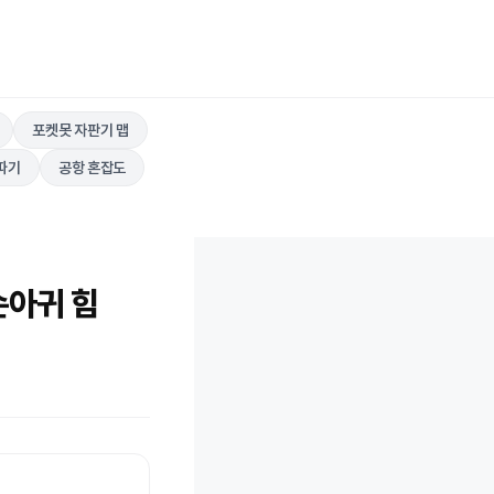
포켓못 자판기 맵
따기
공항 혼잡도
손아귀 힘