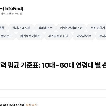
nfoFind)​​​​
 정보 검색 커뮤니티
웹툴
실시간 금 시세
심리테스트
키워드서치마스터
주소 변환기
 할인코드
희귀동전 거래소
퍼스널컬러 진단
이모지/기호
누끼
력 평균 기준표: 10대~60대 연령대 별 
 of Contents)
[
목차 보기
]