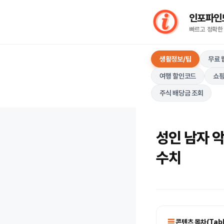
컨
인포파인드(I
텐
빠르고 정확한
츠
로
생활정보/팁
무료 
건
너
여행 할인코드
쇼핑
뛰
주식 배당금 조회
기
성인 남자 악
수치
콘텐츠 목차(Table