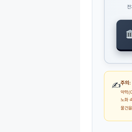
전
주의:
✍️
악력(G
노화 
물건을