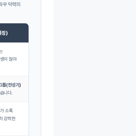
(좌우 악력의
특징)
는
학생이 많아
그룹(전성기)
습니다.
가 소폭
히 강력한