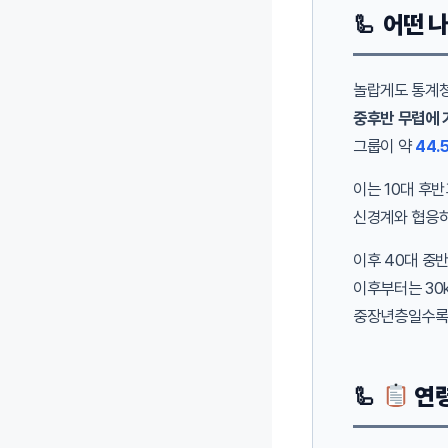
어떤 나
놀랍게도 통계청
중후반 무렵에 
그룹이 약
44.
이는 10대 후
신경계와 협응하
이후 40대 중
이후부터는 30
중장년층일수록 
연령