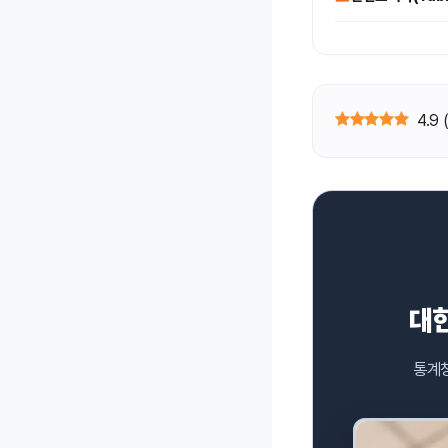
4.9
대한
통계청