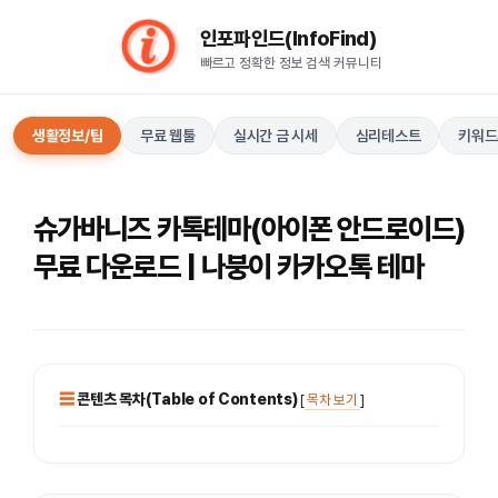
컨
인포파인드(InfoFind)​​​​
텐
빠르고 정확한 정보 검색 커뮤니티
츠
로
건
생활정보/팁
무료 웹툴
실시간 금 시세
심리테스트
키워드
너
뛰
기
슈가바니즈 카톡테마(아이폰 안드로이드)
무료 다운로드 | 나붕이 카카오톡 테마
콘텐츠 목차(Table of Contents)
[
목차 보기
]