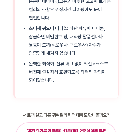
은은한 베이비 핑크톤과 따뜻한 코코아 브라운
컬러의 조합으로 장시간 타이핑에도 눈이
편안합니다.
초미세 귀요미 디테일:
하단 메뉴바 아이콘,
잠금화면 비밀번호 창, 대화창 말풍선마다
쌍둥이 토끼(시로우사, 쿠로우사) 자수가
앙증맞게 새겨져 있습니다.
완벽한 최적화:
잔류 버그 없이 최신 카카오톡
버전에 깔끔하게 호환되도록 최적화 작업이
되어있습니다.
✓ 토끼 말고 다른 귀여운 캐릭터 테마도 만나볼까요?
[추천!] 갸루 리락쿠마 카톡테마 2종 아이폰 무료