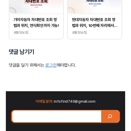
기아자동차 차대번호 조회 방
현대자동차 차대번호 조회 방
법과 위치, 연식확인까지 가능!
법과 위치, 10번째 자리에서
연식 확인!
생활정보/팁
생활정보/팁
댓글 남기기
댓글을 달기 위해서는
로그인
해야합니다.
이메일 문의:
infofind746@gmail.com
검
색