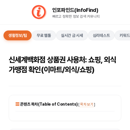
컨
인포파인드(InfoFind)​​​​
텐
빠르고 정확한 정보 검색 커뮤니티
츠
로
건
생활정보/팁
무료 웹툴
실시간 금 시세
심리테스트
키워드
너
뛰
기
신세계백화점 상품권 사용처: 쇼핑, 외식
가맹점 확인(이마트/외식/쇼핑)
콘텐츠 목차(Table of Contents)
[
목차 보기
]