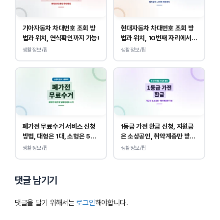
기아자동차 차대번호 조회 방
현대자동차 차대번호 조회 방
법과 위치, 연식확인까지 가능!
법과 위치, 10번째 자리에서
연식 확인!
생활정보/팁
생활정보/팁
폐가전 무료수거 서비스 신청
1등급 가전 환급 신청, 지원금
방법, 대형은 1대, 소형은 5개
은 소상공인, 취약계층만 받
부터 무상입니다.
을 수 있습니다.
생활정보/팁
생활정보/팁
댓글 남기기
댓글을 달기 위해서는
로그인
해야합니다.