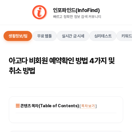
컨
인포파인드(InfoFind)​​​​
텐
빠르고 정확한 정보 검색 커뮤니티
츠
로
건
생활정보/팁
무료 웹툴
실시간 금 시세
심리테스트
키워드
너
뛰
기
아고다 비회원 예약확인 방법 4가지 및
취소 방법
콘텐츠 목차(Table of Contents)
[
목차 보기
]