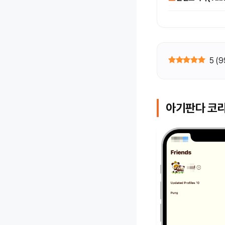
5
(
9
아기판다 코