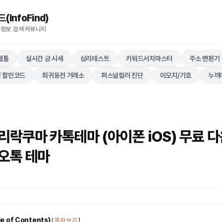
nfoFind)​​​​
 정보 검색 커뮤니티
웹툴
실시간 금 시세
심리테스트
키워드서치마스터
주소 변환기
 할인코드
희귀동전 거래소
퍼스널컬러 진단
이모지/기호
누끼
락쿠마 카톡테마 (아이폰 iOS) 무료 다
오톡 테마
 of Contents)
[
목차 보기
]