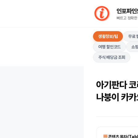
컨
인포파인드(I
텐
빠르고 정확한
츠
로
생활정보/팁
무료 
건
너
여행 할인코드
쇼핑
뛰
주식 배당금 조회
기
아기판다 코리
나붕이 카카
콘텐츠 목차(Table