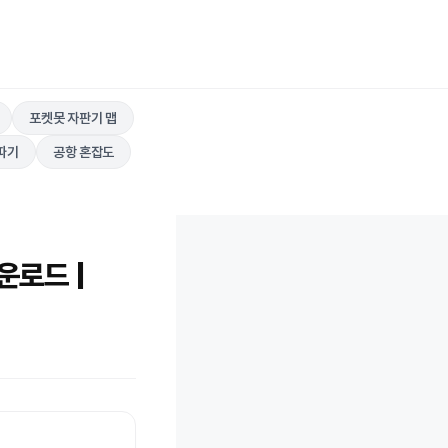
포켓못 자판기 맵
따기
공항 혼잡도
운로드 |