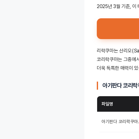
2025년 3월 기준, 
리락쿠마는 산리오(Sa
코리락쿠마는 그중에서도
더욱 독특한 매력이 있
아기판다 코리락
파일명
아기판다 코리락쿠마.k