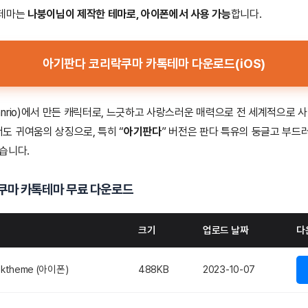
이 테마는
나붕이님이 제작한 테마로, 아이폰에서 사용 가능
합니다.
아기판다 코리락쿠마 카톡테마 다운로드(iOS)
nrio)에서 만든 캐릭터로, 느긋하고 사랑스러운 매력으로 전 세계적으로 
 귀여움의 상징으로, 특히 “
아기판다
” 버전은 판다 특유의 둥글고 부드
습니다.
쿠마 카톡테마 무료 다운로드
크기
업로드 날짜
다
theme (아이폰)
488KB
2023-10-07