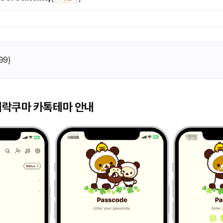
99
)
리락쿠마 카톡테마
안내