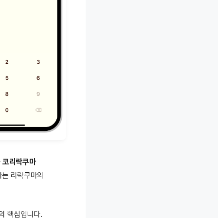
는
코리락쿠마
마는 리락쿠마의
의 핵심입니다.