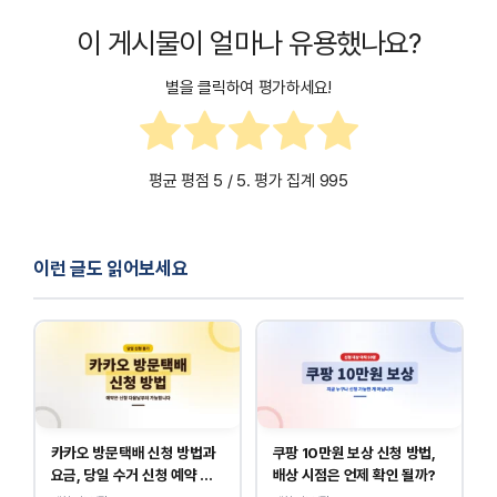
요. (설정 → 오디오 출력)
화질 저하를 방지하려면 다음 방법을 활용하세요.
5GHz 대역을 사용해보세요.
수도 있습니다.
터넷 없이도 기기 간 미러링이 가능합니다.
이 게시물이 얼마나 유용했나요?
AirPlay 사용 시 Wi-Fi 속도가 빠른 5GHz 대역으로 설
TV와 아이폰의 소프트웨어 업데이트가 최신인지 확인하
정하세요.
세요.
별을 클릭하여 평가하세요!
유선 연결(HDMI 어댑터)을 사용하면 안정적인 고화질
삼성 TV의 네트워크 설정을 초기화하고 다시 연결해보
미러링이 가능합니다.
세요.
미러링 중 다른 앱을 실행하면 성능이 저하될 수 있으므
평균 평점
5
/ 5. 평가 집계
995
로 멀티태스킹을 줄이는 것이 좋습니다.
이런 글도 읽어보세요
카카오 방문택배 신청 방법과
쿠팡 10만원 보상 신청 방법,
요금, 당일 수거 신청 예약 안
배상 시점은 언제 확인 될까?