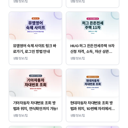
내
생활정보/팁
생활정보/팁
뮤엠영어 숙제 사이트 링크 바
HUG 허그 든든전세주택 11차
로가기, 로그인 방법 안내
신청 자격, 소득, 자산 상관없
이 가능합니다.
생활정보/팁
생활정보/팁
기아자동차 차대번호 조회 방
현대자동차 차대번호 조회 방
법과 위치, 연식확인까지 가능!
법과 위치, 10번째 자리에서
연식 확인!
생활정보/팁
생활정보/팁