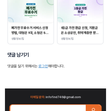
폐가전 무료수거 서비스 신청
1등급 가전 환급 신청, 지원금
방법, 대형은 1대, 소형은 5개
은 소상공인, 취약계층만 받
부터 무상입니다.
을 수 있습니다.
생활정보/팁
생활정보/팁
댓글 남기기
댓글을 달기 위해서는
로그인
해야합니다.
이메일 문의:
infofind746@gmail.com