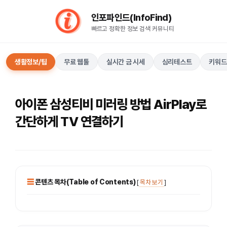
컨
인포파인드(InfoFind)​​​​
텐
빠르고 정확한 정보 검색 커뮤니티
츠
로
건
생활정보/팁
무료 웹툴
실시간 금 시세
심리테스트
키워드
너
뛰
기
아이폰 삼성티비 미러링 방법 AirPlay로
간단하게 TV 연결하기
콘텐츠 목차(Table of Contents)
[
목차 보기
]