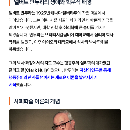
앨버트 반두라의 생애와 학문적 배경
앨버트 반두라는 1925년 캐나다 앨버타주
의 작은 마을에서
태어났습니다. 그는 어린 시절 시골에서 자라면서 학문적 자극을
많이 받지 못했지만,
대학 진학 후 심리학에 큰 흥미
를 가지게
되었습니다.
반두라는 브리티시컬럼비아 대학교에서 심리학 학사
학위
를 받았고, 이후
아이오와 대학교에서 석사와 박사 학위를
취득
했습니다.
그의
박사 과정에서의 지도 교수는 행동주의 심리학의 대가였던
클라크 헐(Clark Hull)
이었으나, 반두라는
자신의 연구를 통해
행동주의의 한계를 넘어서는 새로운 이론을 발전시키기
시작
했습니다.
사회학습 이론의 개념