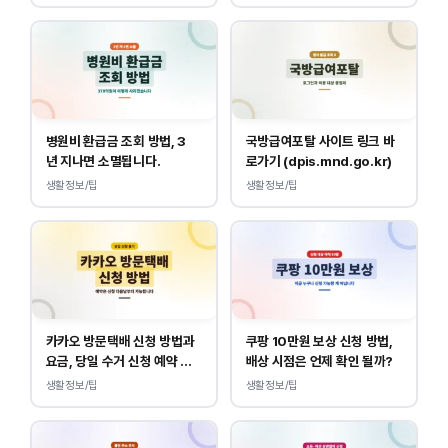
병원비 환급금 조회 방법, 3
국방급여포탈 사이트 링크 바
년 지나면 소멸됩니다.
로가기 (dpis.mnd.go.kr)
생활정보/팁
생활정보/팁
카카오 방문택배 신청 방법과
쿠팡 10만원 보상 신청 방법,
요금, 당일 수거 신청 예약 안
배상 시점은 언제 확인 될까?
내
생활정보/팁
생활정보/팁