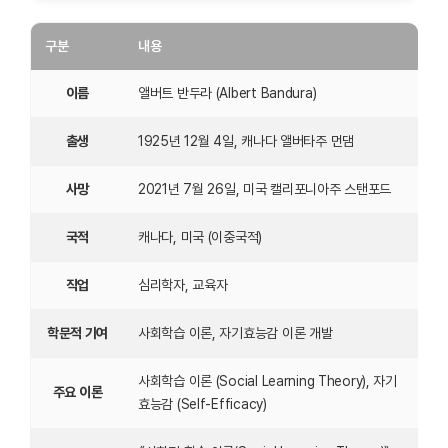
구분
내용
이름
앨버트 반두라 (Albert Bandura)
출생
1925년 12월 4일, 캐나다 앨버타주 먼댐
사망
2021년 7월 26일, 미국 캘리포니아주 스탠포드
국적
캐나다, 미국 (이중국적)
직업
심리학자, 교육자
학문적 기여
사회학습 이론, 자기효능감 이론 개발
사회학습 이론 (Social Learning Theory), 자기
주요 이론
효능감 (Self-Efficacy)