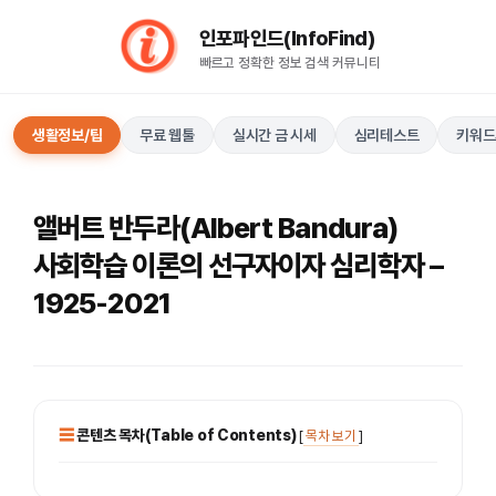
컨
인포파인드(InfoFind)​​​​
텐
빠르고 정확한 정보 검색 커뮤니티
츠
로
건
생활정보/팁
무료 웹툴
실시간 금 시세
심리테스트
키워드
너
뛰
기
앨버트 반두라(Albert Bandura)
사회학습 이론의 선구자이자 심리학자 –
1925-2021
콘텐츠 목차(Table of Contents)
[
목차 보기
]