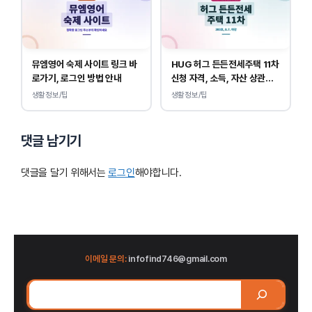
뮤엠영어 숙제 사이트 링크 바
HUG 허그 든든전세주택 11차
로가기, 로그인 방법 안내
신청 자격, 소득, 자산 상관없
이 가능합니다.
생활정보/팁
생활정보/팁
댓글 남기기
댓글을 달기 위해서는
로그인
해야합니다.
이메일 문의:
infofind746@gmail.com
검