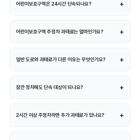
+
어린이보호구역은 24시간 단속되나요?
금지됩니다. 일부 구간은 표지판에 명시된 시간(예: 평일
08:00~20:00)에만 단속하기도 하므로 현장 표지 확인이
필요합니다.
많은 지역이 24시간 단속을 적용하지만, 지자체별로
+
어린이보호구역 주정차 과태료는 얼마인가요?
시간대가 다를 수 있습니다. 보호구역 안내 표지판에 기재된
단속 시간을 반드시 확인하세요.
승용차 기준 약 12만 원, 승합차는 약 13만 원 수준이며 일반
+
일반 도로와 과태료가 다른 이유는 무엇인가요?
도로보다 2~3배 높은 과태료가 부과됩니다. 지자체별 세부
금액은 다를 수 있습니다.
어린이 안전을 최우선으로 보호하기 위해 가중 처벌이
+
잠깐 정차해도 단속 대상이 되나요?
적용됩니다. 어린이 교통사고 예방 목적의 강화 조치입니다.
네. 어린이보호구역에서는 단순 정차도 주정차 위반에 해당할
+
2시간 이상 주정차하면 추가 과태료가 있나요?
수 있습니다. 특히 CCTV 단속 구간은 짧은 정차도 촬영될 수
있습니다.
네. 동일 장소에서 장시간 위반 시 추가 과태료가 부과될 수