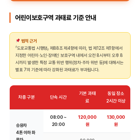
어린이보호구역 과태료 기준 안내
법적 근거
「도로교통법 시행령」 제88조 제4항에 따라, 법 제12조 제1항에서
지정한 어린이·노인·장애인 보호구역 내에서 오전 8시부터 오후 8
시까지 발생한 특정 교통 위반 행위(정차·주차 위반 등)에 대해서는
별표 7의 기준에 따라 강화된 과태료가 부과됩니다.
기본 과태
동일 장소
차종 구분
단속 시간
료
2시간 이상
08:00 ~
120,000
130,000
20:00
원
원
승용차
4톤 이하 화
물차