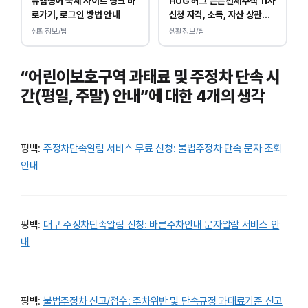
뮤엠영어 숙제 사이트 링크 바
HUG 허그 든든전세주택 11차
로가기, 로그인 방법 안내
신청 자격, 소득, 자산 상관없
이 가능합니다.
생활정보/팁
생활정보/팁
“어린이보호구역 과태료 및 주정차 단속 시
간(평일, 주말) 안내”에 대한 4개의 생각
핑백:
주정차단속알림 서비스 무료 신청: 불법주정차 단속 문자 조회
안내
핑백:
대구 주정차단속알림 신청: 바른주차안내 문자알람 서비스 안
내
핑백:
불법주정차 신고/접수: 주차위반 및 단속규정 과태료기준 신고