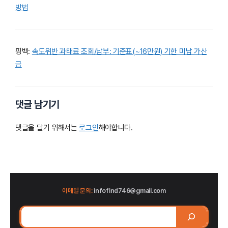
방법
핑백:
속도위반 과태료 조회/납부: 기준표(~16만원) 기한 미납 가산
금
댓글 남기기
댓글을 달기 위해서는
로그인
해야합니다.
이메일 문의:
infofind746@gmail.com
검