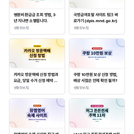
병원비 환급금 조회 방법, 3
국방급여포탈 사이트 링크 바
년 지나면 소멸됩니다.
로가기 (dpis.mnd.go.kr)
생활정보/팁
생활정보/팁
카카오 방문택배 신청 방법과
쿠팡 10만원 보상 신청 방법,
요금, 당일 수거 신청 예약 안
배상 시점은 언제 확인 될까?
내
생활정보/팁
생활정보/팁