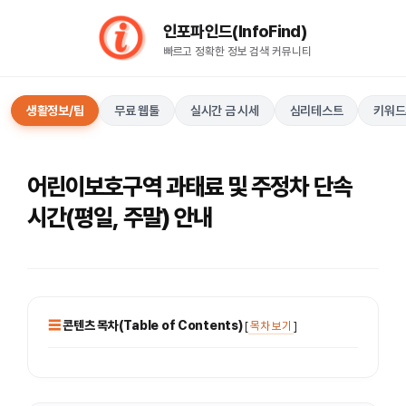
컨
인포파인드(InfoFind)​​​​
텐
빠르고 정확한 정보 검색 커뮤니티
츠
로
건
생활정보/팁
무료 웹툴
실시간 금 시세
심리테스트
키워드
너
뛰
기
어린이보호구역 과태료 및 주정차 단속
시간(평일, 주말) 안내
콘텐츠 목차(Table of Contents)
[
목차 보기
]