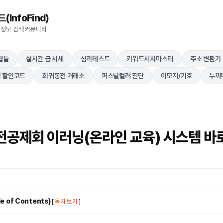
nfoFind)​​​​
 정보 검색 커뮤니티
웹툴
실시간 금 시세
심리테스트
키워드서치마스터
주소 변환기
 할인코드
희귀동전 거래소
퍼스널컬러 진단
이모지/기호
누끼
공제회 이러닝(온라인 교육) 시스템 바
 of Contents)
[
목차 보기
]