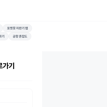
포켓못 자판기 맵
따기
공항 혼잡도
로가기