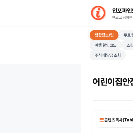
컨
인포파인드(I
텐
빠르고 정확한
츠
로
생활정보/팁
무료 
건
너
여행 할인코드
쇼핑
뛰
주식 배당금 조회
기
어린이집안전
콘텐츠 목차(Table