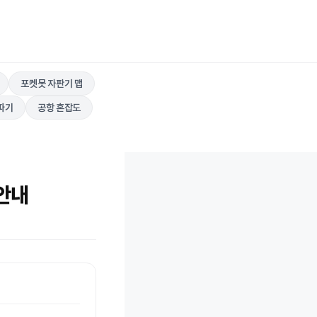
포켓못 자판기 맵
따기
공항 혼잡도
 안내