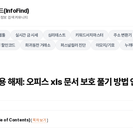
nfoFind)​​​​
 정보 검색 커뮤니티
웹툴
실시간 금 시세
심리테스트
키워드서치마스터
주소 변환기
 할인코드
희귀동전 거래소
퍼스널컬러 진단
이모지/기호
누끼
 해제: 오피스 xls 문서 보호 풀기 방법
 of Contents)
[
목차 보기
]