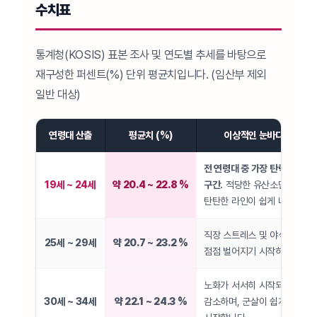
수치표
통계청(KOSIS) 표본 조사 및 연도별 추세를 바탕으로
재구성한 퍼센트(%) 단위 평균치입니다. (임산부 제외
일반 대상)
연령대 산출
평균치 (%)
이상적인 눈바디 특징 (신
전 연령대 중 가장 탄력 있고 
19세 ~ 24세
약 20.4 ~ 22.8 %
구간.
적당한 유산소만으로도 
탄탄한 라인이 쉽게 나옵니다.
직장 스트레스 및 야식 등으로
25세 ~ 29세
약 20.7 ~ 23.2 %
점점 벌어지기 시작하는 시점
노화가 서서히 시작되어 근육
30세 ~ 34세
약 22.1 ~ 24.3 %
감소하며, 군살이 쉽게 안 빠지