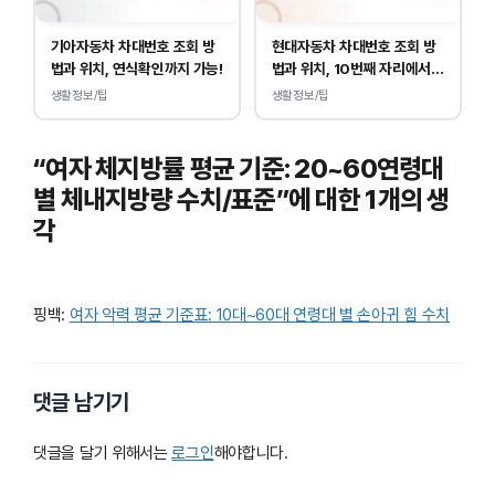
기아자동차 차대번호 조회 방
현대자동차 차대번호 조회 방
법과 위치, 연식확인까지 가능!
법과 위치, 10번째 자리에서
연식 확인!
생활정보/팁
생활정보/팁
“여자 체지방률 평균 기준: 20~60연령대
별 체내지방량 수치/표준”에 대한 1개의 생
각
핑백:
여자 악력 평균 기준표: 10대~60대 연령대 별 손아귀 힘 수치
댓글 남기기
댓글을 달기 위해서는
로그인
해야합니다.