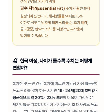
생식 건강을 지키기 위해
필수 지방(Essential Fat)
수치가 훨씬 높게
설정되어 있습니다. 체지방률을 억지로 15%
이하로 극도로 낮추게 되면 생리불순, 조기 폐경,
골다공증, 면역력 저하 등 치명적인 부작용이
발생할 수 있습니다.
한국 여성, 나이가 들수록 수치는 어떻게
변할까?
통계청 및 국민 건강 통계에 따르면 여건상 가장 활동량이
높고 관리를 많이 하는 시기인
19~24세(20대 초반)가
평균적으로 약 20%~23% 초반
에 머물며 가장 낮은
체지방률을 기록합니다. 이 시기에는 기초 대사량도 높고
호르몬 분비가 원활하기 때문에 동일한 식단을 유지해도