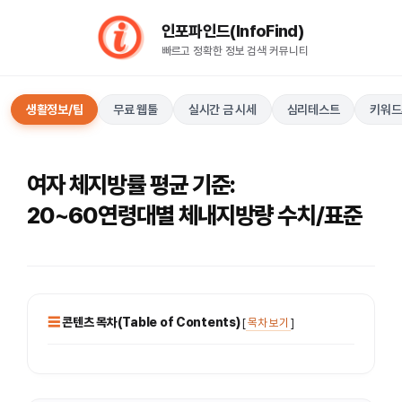
컨
인포파인드(InfoFind)​​​​
텐
빠르고 정확한 정보 검색 커뮤니티
츠
로
건
생활정보/팁
무료 웹툴
실시간 금 시세
심리테스트
키워드
너
뛰
기
여자 체지방률 평균 기준:
20~60연령대별 체내지방량 수치/표준
콘텐츠 목차(Table of Contents)
[
목차 보기
]