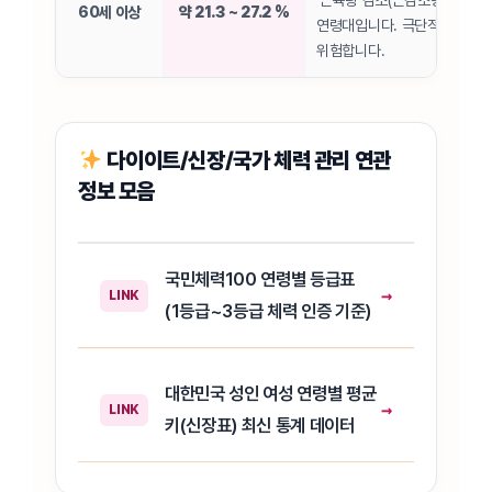
‘근육량 감소(근감소증)’에 신
60세 이상
약 21.3 ~ 27.2 %
연령대입니다. 극단적 지방 감
위험합니다.
다이이트/신장/국가 체력 관리 연관
정보 모음
국민체력100 연령별 등급표
→
LINK
(1등급~3등급 체력 인증 기준)
대한민국 성인 여성 연령별 평균
→
LINK
키(신장표) 최신 통계 데이터