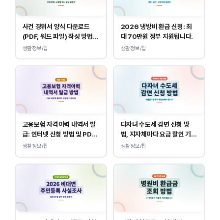
사건 경위서 양식 다운로드
2026 냉방비 환급 신청: 최
(PDF, 워드 파일) 작성 방법
대 70만원 정부 지원됩니다.
및 예시
생활정보/팁
생활정보/팁
고용보험 자격이력 내역서 발
다자녀 수도세 감면 신청 방
급: 인터넷 신청 방법 및 PDF
법, 지자체마다 요금 할인 기준
양식 출력
이 다릅니다.
생활정보/팁
생활정보/팁