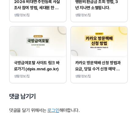
2026 비대면 주민등록 사실
병원비 환급금 조회 방법, 3
조사 참여 방법, 세대원 한 명
년 지나면 소멸됩니다.
만 하면 됩니다.
생활정보/팁
생활정보/팁
국방급여포탈 사이트 링크 바
카카오 방문택배 신청 방법과
로가기 (dpis.mnd.go.kr)
요금, 당일 수거 신청 예약 안
내
생활정보/팁
생활정보/팁
댓글 남기기
댓글을 달기 위해서는
로그인
해야합니다.