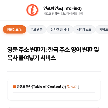
컨
인포파인드(InfoFind)​​​​
텐
빠르고 정확한 정보 검색 커뮤니티
츠
로
건
생활정보/팁
무료 웹툴
실시간 금 시세
심리테스트
키워드
너
뛰
기
영문 주소 변환기: 한국 주소 영어 변환 및
복사 붙여넣기 서비스
콘텐츠 목차(Table of Contents)
[
목차 보기
]