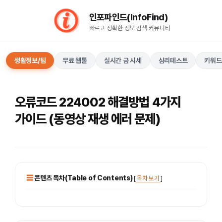
컨
인포파인드(InfoFind)​​​​
텐
빠르고 정확한 정보 검색 커뮤니티
츠
로
건
생활정보/팁
무료 웹툴
실시간 금 시세
심리테스트
키워드
너
뛰
기
오류코드 224002 해결방법 4가지
가이드 (동영상 재생 에러 문제)
콘텐츠 목차(Table of Contents)
[
목차 보기
]