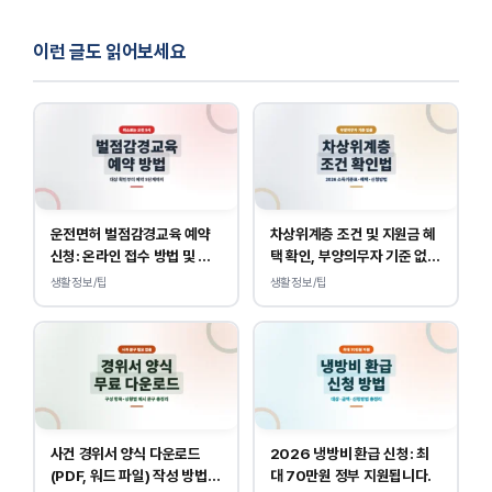
이런 글도 읽어보세요
운전면허 벌점감경교육 예약
차상위계층 조건 및 지원금 혜
신청: 온라인 접수 방법 및 비
택 확인, 부양의무자 기준 없
용 안내
이 소득, 재산만 봅니다.
생활정보/팁
생활정보/팁
사건 경위서 양식 다운로드
2026 냉방비 환급 신청: 최
(PDF, 워드 파일) 작성 방법
대 70만원 정부 지원됩니다.