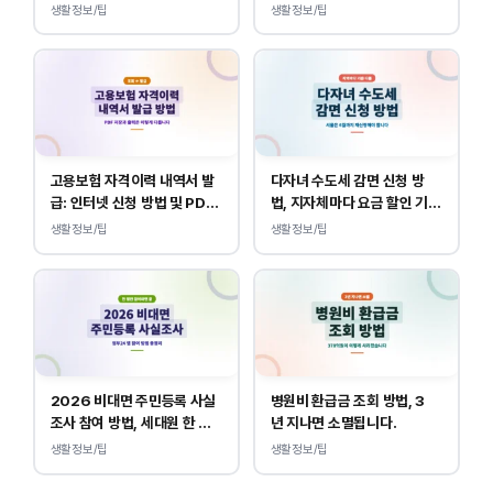
및 예시
생활정보/팁
생활정보/팁
고용보험 자격이력 내역서 발
다자녀 수도세 감면 신청 방
급: 인터넷 신청 방법 및 PDF
법, 지자체마다 요금 할인 기준
양식 출력
이 다릅니다.
생활정보/팁
생활정보/팁
2026 비대면 주민등록 사실
병원비 환급금 조회 방법, 3
조사 참여 방법, 세대원 한 명
년 지나면 소멸됩니다.
만 하면 됩니다.
생활정보/팁
생활정보/팁