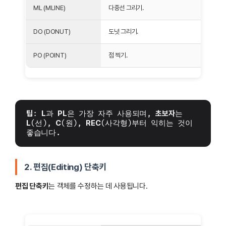
ML (MLINE)
다중선 그리기.
DO (DONUT)
도넛 그리기.
PO (POINT)
점 찍기.
팁
: 
L
과 
PL
은 가장 자주 사용되며, 
초보자
는 
L
(선), 
C
(원), 
REC
(사각형)부터 익히는 것이 
좋습니다.
2. 편집(Editing) 단축키
편집 단축키
는 객체를 수정하는 데 사용됩니다.