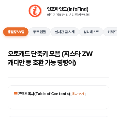
컨
인포파인드(InfoFind)​​​​
텐
빠르고 정확한 정보 검색 커뮤니티
츠
로
건
생활정보/팁
무료 웹툴
실시간 금 시세
심리테스트
키워드
너
뛰
기
오토캐드 단축키 모음 (지스타 ZW
캐디안 등 호환 가능 명령어)
콘텐츠 목차(Table of Contents)
[
목차 보기
]