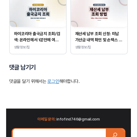
하이코리아 출국금지 조회/검
재산세 납부 조회 신청: 미납
색: 온라인에서 1분안에 여부
가산금 내역 확인 및 손택스 이
확인 하는 방법
택스 경로 안내
생활정보/팁
생활정보/팁
댓글 남기기
댓글을 달기 위해서는
로그인
해야합니다.
이메일 문의:
infofind746@gmail.com