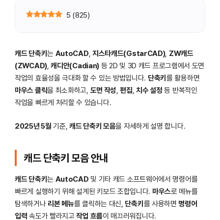
5
(
825
)
캐드 단축키
는
AutoCAD
,
지스타캐드(GstarCAD)
,
ZW캐드
(ZWCAD)
,
캐디안(Cadian)
등 2D 및 3D 캐드 프로그램에서 도면
작업의 효율성을 극대화 할 수 있는 방법입니다.
단축키
를 활용하면
마우스 클릭
을 최소화하고,
도면 작성
,
편집
,
치수 설정
등 반복적인
작업을 빠르게 처리할 수 있습니다.
2025년 5월
기준,
캐드 단축키 모음
을 자세하게 설명 합니다.
캐드 단축키 모음 안내
캐드 단축키
는
AutoCAD
및 기타 캐드 소프트웨어에서 명령어를
빠르게 실행하기 위해 설계된 키보드 조합입니다.
마우스
로 메뉴를
탐색하거나
리본 메뉴
를 클릭하는 대신,
단축키
를 사용하면
명령어
입력
속도가 빨라지고
작업 흐름
이 매끄러워집니다.