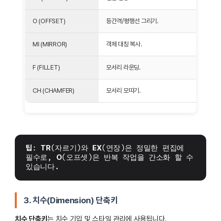
O (OFFSET)
등간격/평행선 그리기.
MI (MIRROR)
객체 대칭 복사.
F (FILLET)
모서리 라운딩.
CH (CHAMFER)
모서리 모따기.
팁
: 
TR
(자르기)와 
EX
(연장)은 정밀한 편집에 
필수로, 
O
(오프셋)은 반복 작업을 간소화 할 수 
있습니다.
3. 치수(Dimension) 단축키
치수 단축키
는 치수 기입 및 스타일 관리에 사용됩니다.