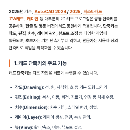
2025년
기준,
AutoCAD 2024
/
2025
,
지스타캐드
,
ZW캐드
,
캐디안
등 대부분의 2D 캐드 프로그램은
공통 단축키
를
공유하며,
한글
및
영문
버전에서도 동일하게 적용됩니다.
단축키
는
작도
,
편집
,
치수
,
레이어 관리
,
뷰포트 조정
등 다양한 작업에
활용되며,
초보자
는 기본 단축키부터 익히고,
전문가
는 사용자 정의
단축키로 작업을 최적화할 수 있습니다.
1. 캐드 단축키의 주요 기능
캐드 단축키
는 다음 작업을 빠르게 수행할 수 있습니다.
작도(Drawing)
: 선, 원, 사각형, 호 등 기본 도형 그리기.
편집(Editing)
: 복사, 이동, 회전, 자르기, 연장 등 객체 수정.
치수(Dimension)
: 치수 기입, 스타일 변경, 정렬.
레이어(Layer)
: 레이어 생성, 전환, 속성 관리.
뷰(View)
: 확대/축소, 이동, 뷰포트 설정.