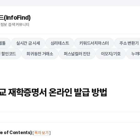
nfoFind)​​​​
 정보 검색 커뮤니티
웹툴
실시간 금 시세
심리테스트
키워드서치마스터
주소 변환기
 할인코드
희귀동전 거래소
퍼스널컬러 진단
이모지/기호
누끼
교 재학증명서 온라인 발급 방법
 of Contents)
[
목차 보기
]