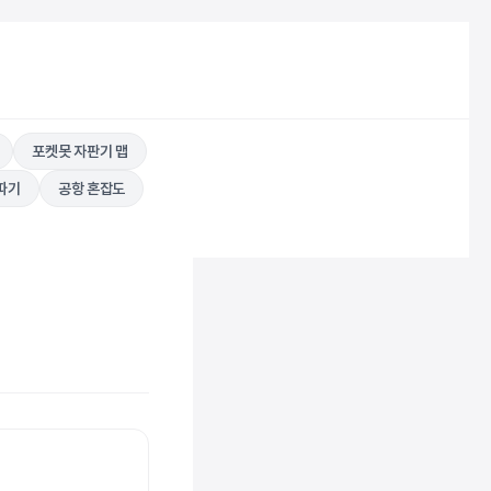
포켓못 자판기 맵
따기
공항 혼잡도