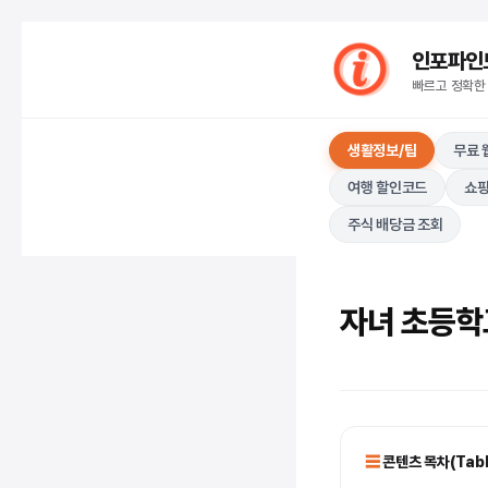
컨
인포파인드(I
텐
빠르고 정확한
츠
로
생활정보/팁
무료 
건
너
여행 할인코드
쇼핑
뛰
주식 배당금 조회
기
자녀 초등학
콘텐츠 목차(Table