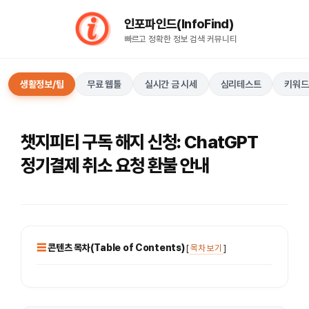
컨
인포파인드(InfoFind)​​​​
텐
빠르고 정확한 정보 검색 커뮤니티
츠
로
건
생활정보/팁
무료 웹툴
실시간 금 시세
심리테스트
키워드
너
뛰
기
챗지피티 구독 해지 신청: ChatGPT
정기결제 취소 요청 환불 안내
콘텐츠 목차(Table of Contents)
[
목차 보기
]