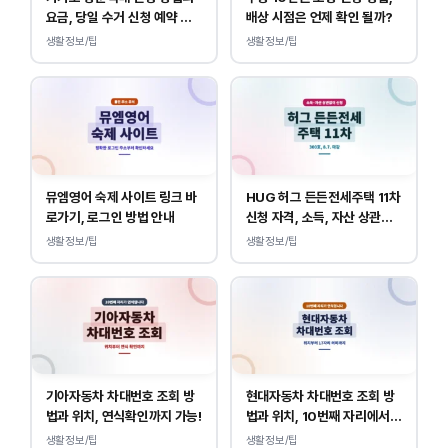
요금, 당일 수거 신청 예약 안
배상 시점은 언제 확인 될까?
내
생활정보/팁
생활정보/팁
뮤엠영어 숙제 사이트 링크 바
HUG 허그 든든전세주택 11차
로가기, 로그인 방법 안내
신청 자격, 소득, 자산 상관없
이 가능합니다.
생활정보/팁
생활정보/팁
기아자동차 차대번호 조회 방
현대자동차 차대번호 조회 방
법과 위치, 연식확인까지 가능!
법과 위치, 10번째 자리에서
연식 확인!
생활정보/팁
생활정보/팁