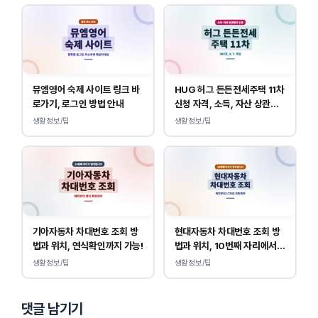
뮤엠영어 숙제 사이트 링크 바
HUG 허그 든든전세주택 11차
로가기, 로그인 방법 안내
신청 자격, 소득, 자산 상관없
이 가능합니다.
생활정보/팁
생활정보/팁
기아자동차 차대번호 조회 방
현대자동차 차대번호 조회 방
법과 위치, 연식확인까지 가능!
법과 위치, 10번째 자리에서
연식 확인!
생활정보/팁
생활정보/팁
댓글 남기기