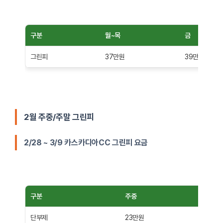
구분
월~목
금
그린피
37만원
39만원
2월 주중/주말 그린피
2/28 ~ 3/9 카스카디아CC 그린피 요금
구분
주중
단부제
23만원