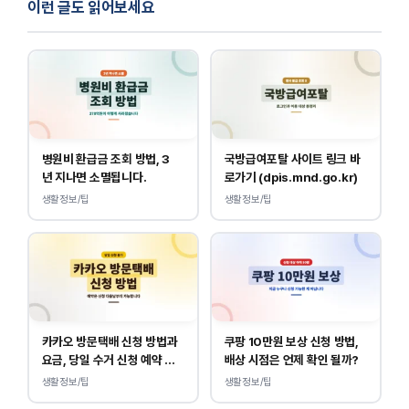
이런 글도 읽어보세요
병원비 환급금 조회 방법, 3
국방급여포탈 사이트 링크 바
년 지나면 소멸됩니다.
로가기 (dpis.mnd.go.kr)
생활정보/팁
생활정보/팁
카카오 방문택배 신청 방법과
쿠팡 10만원 보상 신청 방법,
요금, 당일 수거 신청 예약 안
배상 시점은 언제 확인 될까?
내
생활정보/팁
생활정보/팁