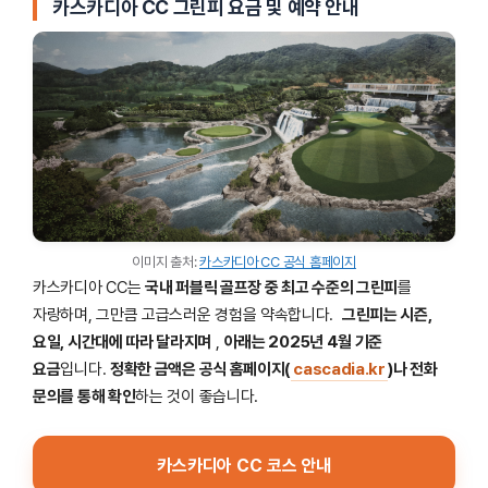
카스카디아 CC 그린피 요금 및 예약 안내
이미지 출처:
카스카디아 CC 공식 홈페이지
카스카디아 CC는
국내 퍼블릭 골프장 중 최고 수준의 그린피
를
자랑하며, 그만큼 고급스러운 경험을 약속합니다.
그린피는 시즌,
요일, 시간대에 따라 달라지며
,
아래는 2025년 4월 기준
요금
입니다.
정확한 금액은 공식 홈페이지(
cascadia.kr
)나 전화
문의를 통해 확인
하는 것이 좋습니다.
카스카디아 CC 코스 안내