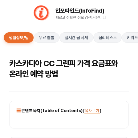
컨
인포파인드(InfoFind)​​​​
텐
빠르고 정확한 정보 검색 커뮤니티
츠
로
건
생활정보/팁
무료 웹툴
실시간 금 시세
심리테스트
키워드
너
뛰
기
카스카디아 CC 그린피 가격 요금표와
온라인 예약 방법
콘텐츠 목차(Table of Contents)
[
목차 보기
]