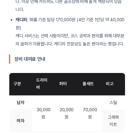
다. 이로 인해 카트비도 다른 골프장에 비해 높게 책정되어 있습
니다.
캐디피
: 18홀 기준 팀당 170,000원 (4인 기준 1인당 약 40,000
원)
캐디 서비스는 선택 사항이지만, 코스 공략과 편의를 위해 대부분
의 골퍼가 이용합니다. 캐디의 전문성도 높은 편이라는 평입니다.
장비 대여료 안내
드라이
구분
퍼터
풀세트
비고
버
남자
스틸
30,000
20,000
70,000
원
원
원
그래파
여자
이트