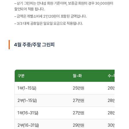
– 상기 그린피는 안내섬 회원 기준이며, 보증금 회원의 경우 30,000원이
할인되어 적용 됩니다.
– 금액은 개별소비세 21,120원이 포함된 금액입니다.
– 3/3 대체 공휴일은 일요일 요금으로 적용됩니다.
4월 주중/주말 그린피
구분
월~화
수~목
1부(1~15일)
25만원
26만원
2부(1~15일)
27만원
28만원
1부(16~31일)
27만원
28만원
2부(16~31일)
29만원
30만원