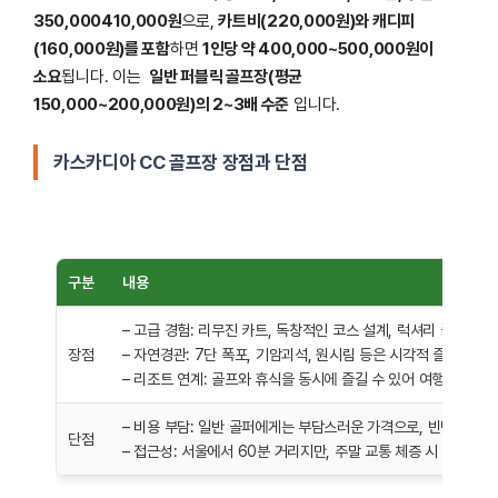
350,000410,000원
으로,
카트비(220,000원)와 캐디피
(160,000원)를 포함
하면
1인당 약 400,000~500,000원이
소요
됩니다. 이는
일반 퍼블릭 골프장(평균
150,000~200,000원)의 2~3배 수준
입니다.
카스카디아 CC 골프장 장점과 단점
구분
내용
– 고급 경험: 리무진 카트, 독창적인 코스 설계, 럭셔리 클럽
장점
– 자연경관: 7단 폭포, 기암괴석, 원시림 등은 시각적 즐거움을 
– 리조트 연계: 골프와 휴식을 동시에 즐길 수 있어 여행 목적으
– 비용 부담: 일반 골퍼에게는 부담스러운 가격으로, 빈번한 방
단점
– 접근성: 서울에서 60분 거리지만, 주말 교통 체증 시 더 걸릴 