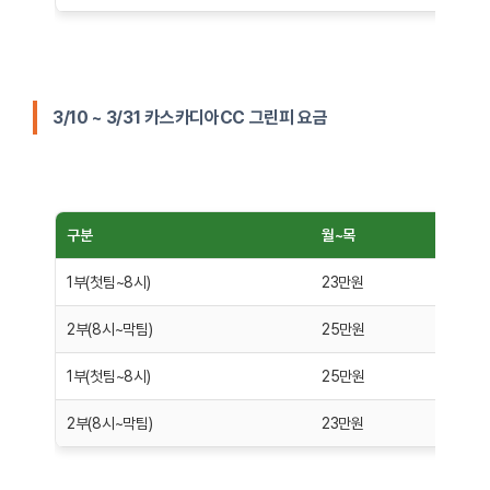
3/10 ~ 3/31 카스카디아CC 그린피 요금
구분
월~목
금
1부(첫팀~8시)
23만원
2
2부(8시~막팀)
25만원
2
1부(첫팀~8시)
25만원
2
2부(8시~막팀)
23만원
2