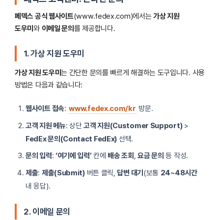
페덱스 공식 웹사이트
(www.fedex.com)에서는
가상 지원
도우미
와
이메일 문의
를 제공합니다.
1. 가상 지원 도우미
가상 지원 도우미
는 간단한 문의를 빠르게 해결하는 도구입니다. 사용
방법은 다음과 같습니다:
웹사이트 접속
:
www.fedex.com/kr
방문.
고객 지원 메뉴
: 상단
고객 지원(Customer Support)
>
FedEx 문의(Contact FedEx)
선택.
문의 입력
:
‘여기에 입력’
칸에
배송 조회
,
요금 문의
등 작성.
제출
:
제출(Submit)
버튼 클릭,
답변 대기
(보통
24~48시간
내 응답).
2. 이메일 문의