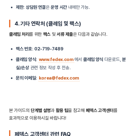
제한
:
상담원 연결
은
운영 시간
내에만 가능.
4. 기타 연락처 (클레임 및 팩스)
클레임 처리
를 위한
팩스
및
서류 제출
은 다음과 같습니다.
팩스 번호
:
02-719-7489
클레임 양식
:
www.fedex.com
에서
클레임 양식
다운로드,
분
실/손상
관련 정보 작성 후 전송.
문의 이메일
:
korea@fedex.com
본 가이드의
단계별 설명
과
활용 팁
을 참고해
페덱스 고객센터
를
효과적으로 이용하시길 바랍니다!
페덱스 고객센터 관련 FAQ