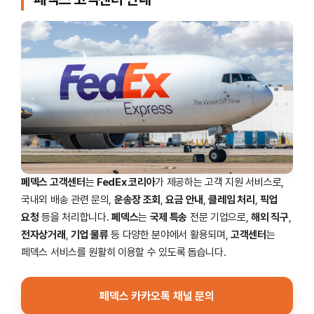
페덱스 고객센터
는
FedEx 코리아
가 제공하는 고객 지원 서비스로,
국내외 배송 관련 문의,
운송장 조회
,
요금 안내
,
클레임 처리
,
픽업
요청
등을 처리합니다.
페덱스
는
국제 특송
전문 기업으로,
해외 직구
,
전자상거래
,
기업 물류
등 다양한 분야에서 활용되며,
고객센터
는
페덱스 서비스를 원활히 이용할 수 있도록 돕습니다.
페덱스 카카오톡 채널 문의