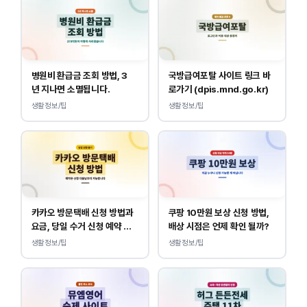
병원비 환급금 조회 방법, 3
국방급여포탈 사이트 링크 바
년 지나면 소멸됩니다.
로가기 (dpis.mnd.go.kr)
생활정보/팁
생활정보/팁
카카오 방문택배 신청 방법과
쿠팡 10만원 보상 신청 방법,
요금, 당일 수거 신청 예약 안
배상 시점은 언제 확인 될까?
내
생활정보/팁
생활정보/팁