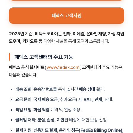
페덱스 고객지원
2025년
기준,
페덱스 코리아
는
전화
,
이메일
,
온라인 채팅
,
가상 지원
도우미
,
카카오톡
등 다양한 채널을 통해 고객과 소통합니다.
페덱스 고객센터의 주요 기능
페덱스 공식 웹사이트
(
www.fedex.com
)
고객센터
의 주요 기능은
다음과 같습니다.
배송 조회
:
운송장 번호
를 통해 실시간
배송 상태
확인.
요금 문의
:
국제 배송 요금
,
추가 요금
(예:
VAT
,
관세
) 안내.
픽업 요청
:
화물 픽업
예약 및 일정 조정.
클레임 처리
:
분실
,
손상
,
지연
된 배송에 대한 보상 신청.
결제 지원
:
신용카드 결제
,
온라인 청구(FedEx Billing Online)
,