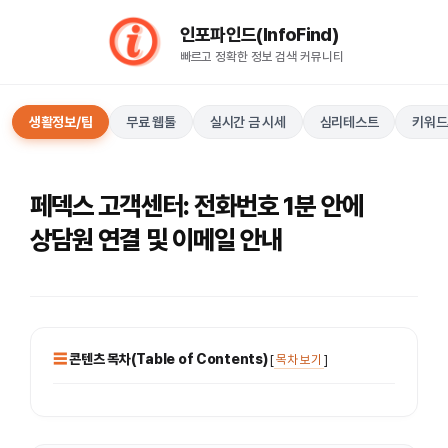
컨
인포파인드(InfoFind)​​​​
텐
빠르고 정확한 정보 검색 커뮤니티
츠
로
건
생활정보/팁
무료 웹툴
실시간 금 시세
심리테스트
키워드
너
뛰
기
페덱스 고객센터: 전화번호 1분 안에
상담원 연결 및 이메일 안내
콘텐츠 목차(Table of Contents)
[
목차 보기
]