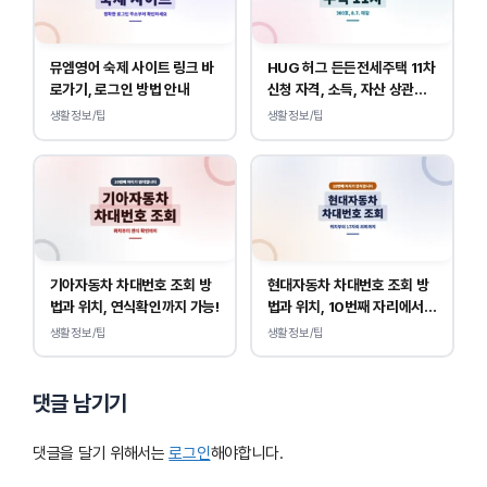
뮤엠영어 숙제 사이트 링크 바
HUG 허그 든든전세주택 11차
로가기, 로그인 방법 안내
신청 자격, 소득, 자산 상관없
이 가능합니다.
생활정보/팁
생활정보/팁
기아자동차 차대번호 조회 방
현대자동차 차대번호 조회 방
법과 위치, 연식확인까지 가능!
법과 위치, 10번째 자리에서
연식 확인!
생활정보/팁
생활정보/팁
댓글 남기기
댓글을 달기 위해서는
로그인
해야합니다.