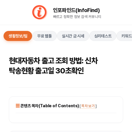
컨
인포파인드(InfoFind)​​​​
텐
빠르고 정확한 정보 검색 커뮤니티
츠
로
건
생활정보/팁
무료 웹툴
실시간 금 시세
심리테스트
키워드
너
뛰
기
현대자동차 출고 조회 방법: 신차
탁송현황 출고일 30초확인
콘텐츠 목차(Table of Contents)
[
목차 보기
]