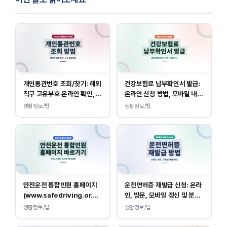
개인통관번호 조회/찾기: 해외
건강보험료 납부확인서 발급:
직구 고유부호 온라인 확인, 발
온라인 신청 방법, 모바일 내역
급 방법
조회 안내
생활정보/팁
생활정보/팁
안전운전 통합민원 홈페이지
운전면허증 재발급 신청: 온라
(www.safedriving.or.kr)
인, 방문, 모바일 갱신 및 분실
바로가기, 운전면허 민원 사이
대응
생활정보/팁
생활정보/팁
트 접속