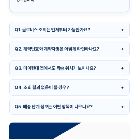
Q1. 글로비스 조회는 언제부터 가능한가요?
＋
A. 차량이
출고처리 이후
단계에 진입하면 글로비스 조회가 가능해
지는 경우가 많습니다. 아직 처리되지 않은 경우 조회 결과가 나타나
Q2. 계약번호와 계약자명은 어떻게 확인하나요?
＋
지 않을 수 있습니다.
A. 청약서 또는 계약서에 명시된 계약 번호와 계약자명(상호명 포
.
함)을 정확히 입력해야 조회가 가능합니다.
Q3. 마이현대 앱에서도 탁송 위치가 보이나요?
＋
.
A. 마이현대 앱에서는 계약 정보 및 알림 기능이 제공되지만, 실시
간 배송/탁송 위치 조회는 현대글로비스 홈페이지에서 확인하는 게
Q4. 조회 결과 없음이 뜰 경우?
＋
정확합니다.
A. 차량이 아직 출고처리 전 단계이거나, 입력한 정보(번호/명)가 잘
.
못되었을 때 발생합니다. 잠시 후 다시 시도하거나 대리점에 문의하
Q5. 배송 단계 정보는 어떤 항목이 나오나요?
＋
세요.
A. 보통
단계 / 처리일시 / 현재위치 / 처리현황
형태로 표기되며, 각
.
단계별 배송 흐름이 표시됩니다.
.