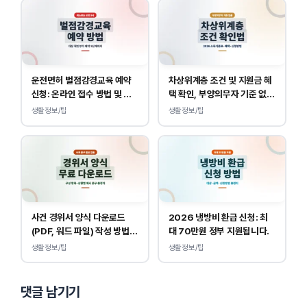
운전면허 벌점감경교육 예약
차상위계층 조건 및 지원금 혜
신청: 온라인 접수 방법 및 비
택 확인, 부양의무자 기준 없
용 안내
이 소득, 재산만 봅니다.
생활정보/팁
생활정보/팁
사건 경위서 양식 다운로드
2026 냉방비 환급 신청: 최
(PDF, 워드 파일) 작성 방법
대 70만원 정부 지원됩니다.
및 예시
생활정보/팁
생활정보/팁
댓글 남기기