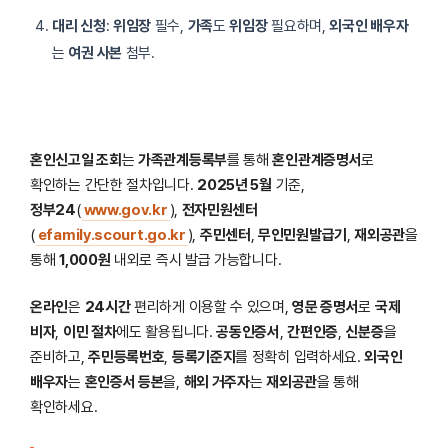
대리 신청
:
위임장
필수,
가족
도
위임장
필요하며,
외국인 배우자
는
여권 사본
첨부.
혼인신고일 조회
는
가족관계등록부
를 통해
혼인관계증명서
로
확인하는 간단한 절차입니다.
2025년 5월
기준,
정부24
(
www.gov.kr
),
전자민원센터
(
efamily.scourt.go.kr
),
주민센터
,
무인민원발급기
,
재외공관
을
통해
1,000원
내외로 즉시 발급 가능합니다.
온라인
은
24시간
편리하게 이용할 수 있으며,
영문 증명서
로
국제
비자
,
이민 절차
에도 활용됩니다.
공동인증서
,
간편인증
,
신분증
을
준비하고,
주민등록번호
,
등록기준지
를 정확히 입력하세요.
외국인
배우자
는
혼인증서 등본
을,
해외 거주자
는
재외공관
을 통해
확인하세요.