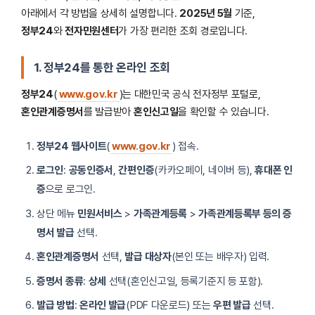
아래에서 각 방법을 상세히 설명합니다.
2025년 5월
기준,
정부24
와
전자민원센터
가 가장 편리한 조회 경로입니다.
1. 정부24를 통한 온라인 조회
정부24
(
www.gov.kr
)는 대한민국 공식 전자정부 포털로,
혼인관계증명서
를 발급받아
혼인신고일
을 확인할 수 있습니다.
정부24 웹사이트
(
www.gov.kr
) 접속.
로그인
:
공동인증서
,
간편인증
(카카오페이, 네이버 등),
휴대폰 인
증
으로 로그인.
상단 메뉴
민원서비스
>
가족관계등록
>
가족관계등록부 등의 증
명서 발급
선택.
혼인관계증명서
선택,
발급 대상자
(본인 또는 배우자) 입력.
증명서 종류
:
상세
선택(혼인신고일, 등록기준지 등 포함).
발급 방법
:
온라인 발급
(PDF 다운로드) 또는
우편 발급
선택.