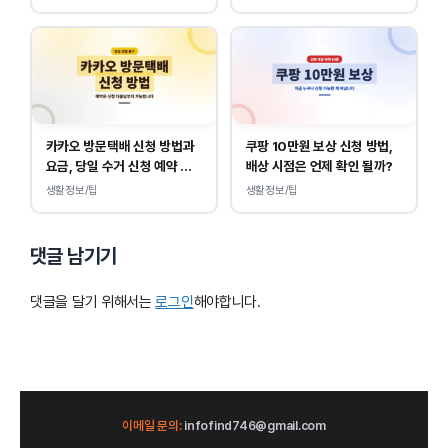
카카오 방문택배 신청 방법과
쿠팡 10만원 보상 신청 방법,
요금, 당일 수거 신청 예약 안
배상 시점은 언제 확인 될까?
내
생활정보/팁
생활정보/팁
댓글 남기기
댓글을 달기 위해서는
로그인
해야합니다.
이메일 문의:
infofind746@gmail.com