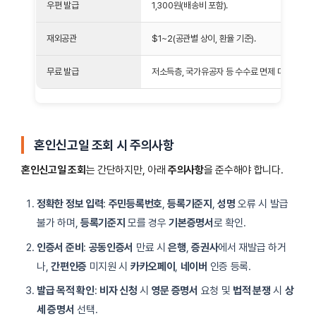
우편 발급
1,300원(배송비 포함).
재외공관
$1~2(공관별 상이, 환율 기준).
무료 발급
저소득층, 국가유공자 등 수수료 면제 대상 확인.
혼인신고일 조회 시 주의사항
혼인신고일 조회
는 간단하지만, 아래
주의사항
을 준수해야 합니다.
정확한 정보 입력
:
주민등록번호
,
등록기준지
,
성명
오류 시 발급
불가 하며,
등록기준지
모를 경우
기본증명서
로 확인.
인증서 준비
:
공동인증서
만료 시
은행
,
증권사
에서 재발급 하거
나,
간편인증
미지원 시
카카오페이
,
네이버
인증 등록.
발급 목적 확인
:
비자 신청
시
영문 증명서
요청 및
법적 분쟁
시
상
세 증명서
선택.