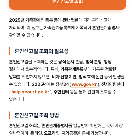
혼인신고일 조회
2025년
가족관계의 등록 등에 관한 법률
에 따라 혼인신고가
처리되며, 이 정보는
가족관계등록부
에 기록되어
혼인관계증명서
로
확인할 수 있습니다.
혼인신고일 조회의 필요성
혼인신고일
을 조회하는 것은
공식 문서
발급,
법적 분쟁
,
행정
절차
에서 필수적입니다. 특히,
가족관계등록부
에 기록된
정확한
날짜
를 확인하지 않으면,
비자 신청 지연
,
법적 효력 논란
등이 발생할
수 있습니다.
2025년
에는
정부24
(
www.gov.kr
),
전자민원센터
(
help.scourt.go.kr
),
주민센터
등을 통해 간편히 조회할 수
있습니다.
혼인신고일 조회 방법
혼인신고일 조회
는
혼인관계증명서
를 발급받아 확인하는 것이 가장
일반적이며,
온라인
,
오프라인
,
재외공관
을 통해 가능합니다.