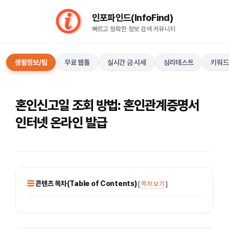
컨
인포파인드(InfoFind)​​​​
텐
빠르고 정확한 정보 검색 커뮤니티
츠
로
건
생활정보/팁
무료 웹툴
실시간 금 시세
심리테스트
키워드
너
뛰
기
혼인신고일 조회 방법: 혼인관계증명서
인터넷 온라인 발급
콘텐츠 목차(Table of Contents)
[
목차 보기
]