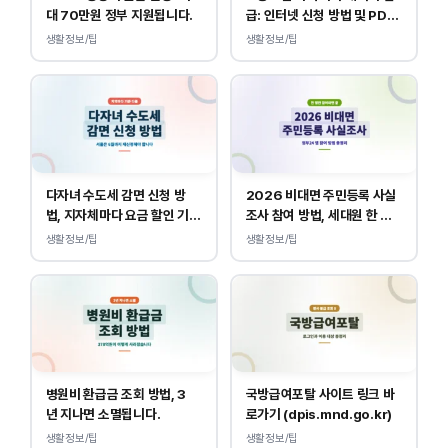
대 70만원 정부 지원됩니다.
급: 인터넷 신청 방법 및 PDF
양식 출력
생활정보/팁
생활정보/팁
다자녀 수도세 감면 신청 방
2026 비대면 주민등록 사실
법, 지자체마다 요금 할인 기준
조사 참여 방법, 세대원 한 명
이 다릅니다.
만 하면 됩니다.
생활정보/팁
생활정보/팁
병원비 환급금 조회 방법, 3
국방급여포탈 사이트 링크 바
년 지나면 소멸됩니다.
로가기 (dpis.mnd.go.kr)
생활정보/팁
생활정보/팁