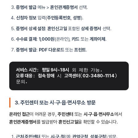
증명서 발급
메뉴 >
혼인관계증명서
선택.
신청자 정보
입력(
주민등록번호
,
성명
).
증명서 상세 설정
:
혼인신고일
포함된
상세 증명서
선택.
수수료 결제
:
1,000원
(온라인),
카드
또는
계좌이체
.
증명서 발급
:
PDF 다운로드
또는
프린트
.
서비스 시간
: 
평일 9시~18시
 외 제한 가능.
오류 대응
: 
접속 장애
 시 
고객센터
(
02-3480-1114
) 
문의.
3. 주민센터 또는 시·구·읍·면사무소 방문
온라인 접근
이 어려운 경우,
주민센터
또는
시·구·읍·면사무소
에서
혼인관계증명서
를 발급받아
혼인신고일
을 확인할 수 있습니다.
근처 주민센터
또는
시·구·청
(예:
관악구청
,
성북구청
) 방문.