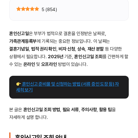
5
(
854
)
혼인신고일
은 부부가 법적으로 결혼을 인정받은 날짜로,
가족관계등록부
에 기록되는 중요한 정보입니다. 이 날짜는
결혼기념일
,
법적 권리 확인
,
비자 신청
,
상속
,
재산 분할
등 다양한
상황에서 필요합니다.
2025년
기준,
혼인신고일 조회
를 간편하게 할
수 있는
온라인
및
오프라인
방법이 있습니다.
 혼인신고 준비물 및 신청하는 방법 (서류 증인 도장 등) 자
세히 보기
본 글은
혼인신고일 조회 방법
,
필요 서류
,
주의사항
,
활용 팁
을
자세하게 설명 합니다.
혼인신고일 조회 안내