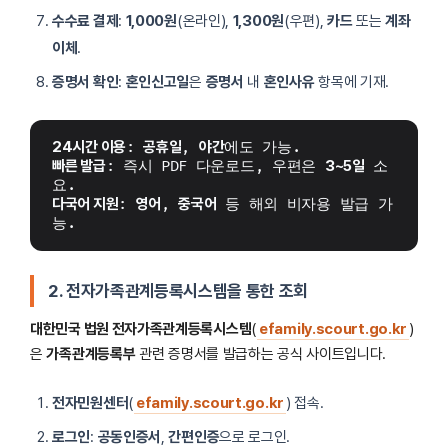
수수료 결제
:
1,000원
(온라인),
1,300원
(우편),
카드
또는
계좌
이체
.
증명서 확인
:
혼인신고일
은
증명서
내
혼인사유
항목에 기재.
24시간 이용
: 
공휴일
, 
야간
에도 가능.
빠른 발급
: 즉시 PDF 다운로드, 우편은 
3~5일
 소
요.
다국어 지원
: 
영어
, 
중국어
 등 해외 비자용 발급 가
능.
2. 전자가족관계등록시스템을 통한 조회
대한민국 법원 전자가족관계등록시스템
(
efamily.scourt.go.kr
)
은
가족관계등록부
관련 증명서를 발급하는 공식 사이트입니다.
전자민원센터
(
efamily.scourt.go.kr
) 접속.
로그인
:
공동인증서
,
간편인증
으로 로그인.