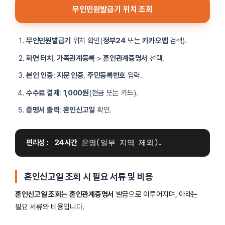
무인민원발급기 위치 조회
무인민원발급기
위치 확인(
정부24
또는
카카오맵
검색).
화면 터치
,
가족관계등록
>
혼인관계증명서
선택.
본인 인증
:
지문 인증
,
주민등록번호
입력.
수수료 결제
:
1,000원
(현금 또는 카드).
증명서 출력
:
혼인신고일
확인.
편리성
: 
24시간
 운영(일부 지역 제외).
혼인신고일 조회 시 필요 서류 및 비용
혼인신고일 조회
는
혼인관계증명서
발급으로 이루어지며, 아래는
필요 서류와 비용입니다.