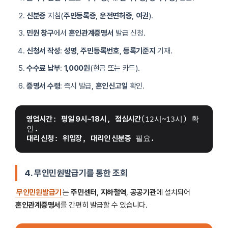
신분증
지참(
주민등록증
,
운전면허증
,
여권
).
민원 창구
에서
혼인관계증명서
발급 신청.
신청서 작성
:
성명
,
주민등록번호
,
등록기준지
기재.
수수료 납부
:
1,000원
(현금 또는 카드).
증명서 수령
: 즉시 발급,
혼인신고일
확인.
영업시간
: 
평일 9시~18시
, 
점심시간
(12시~13시) 확
인.
대리 신청
: 
위임장
, 
대리인 신분증
 필요.
4. 무인민원발급기를 통한 조회
무인민원발급기
는
주민센터
,
지하철역
,
공공기관
에 설치되어
혼인관계증명서
를 간편히 발급할 수 있습니다.