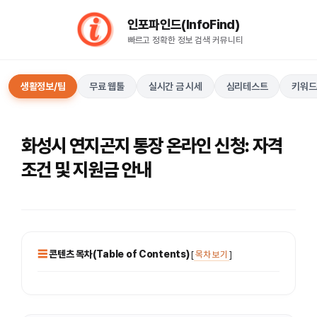
컨
인포파인드(InfoFind)​​​​
텐
빠르고 정확한 정보 검색 커뮤니티
츠
로
건
생활정보/팁
무료 웹툴
실시간 금 시세
심리테스트
키워드
너
뛰
기
화성시 연지곤지 통장 온라인 신청: 자격
조건 및 지원금 안내
콘텐츠 목차(Table of Contents)
[
목차 보기
]