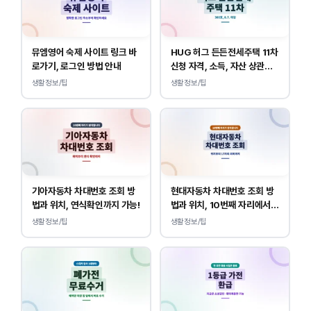
뮤엠영어 숙제 사이트 링크 바
HUG 허그 든든전세주택 11차
로가기, 로그인 방법 안내
신청 자격, 소득, 자산 상관없
이 가능합니다.
생활정보/팁
생활정보/팁
기아자동차 차대번호 조회 방
현대자동차 차대번호 조회 방
법과 위치, 연식확인까지 가능!
법과 위치, 10번째 자리에서
연식 확인!
생활정보/팁
생활정보/팁