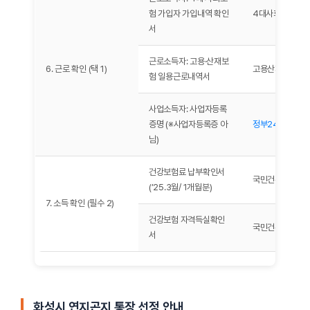
험 가입자 가입내역 확인
4대사회보험정
서
근로소득자: 고용·산재보
6. 근로 확인 (택 1)
고용산재보험토
험 일용근로내역서
사업소득자: 사업자등록
증명 (※사업자등록증 아
정부24
, 세무서
님)
건강보험료 납부확인서
국민건강보험
(’25.3월/ 1개월분)
7. 소득 확인 (필수 2)
건강보험 자격득실확인
국민건강보험
서
화성시 연지곤지 통장 선정 안내