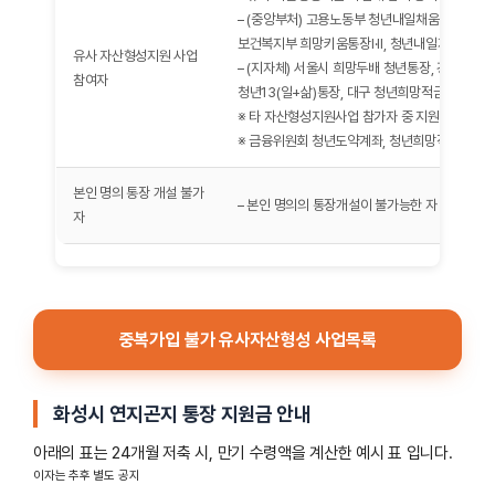
– (중앙부처) 고용노동부 청년내일채움공제, 
보건복지부 희망키움통장Ⅰ·Ⅱ, 청년내일저축계좌,
유사 자산형성지원 사업
– (지자체) 서울시 희망두배 청년통장, 경기도 청
참여자
청년13(일+삶)통장, 대구 청년희망적금, 전남 
※ 타 자산형성지원사업 참가자 중 지원을 받지 않
※ 금융위원회 청년도약계좌, 청년희망적금 참여자
본인 명의 통장 개설 불가
– 본인 명의의 통장개설이 불가능한 자
자
중복가입 불가 유사자산형성 사업목록
화성시 연지곤지 통장 지원금 안내
아래의 표는 24개월 저축 시, 만기 수령액을 계산한 예시 표 입니다.
이자는 추후 별도 공지