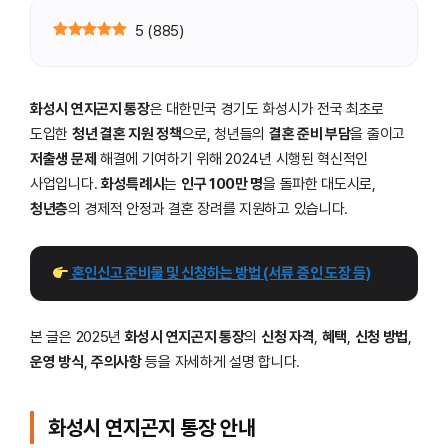
5
(
885
)
화성시 연지곤지 통장
은 대한민국 경기도 화성시가 전국 최초로
도입한
청년 결혼 지원 정책
으로, 청년들의
결혼 준비 부담
을 줄이고
저출생 문제
해결에 기여하기 위해 2024년 시행된 혁신적인
사업입니다.
화성특례시
는
인구 100만 명
을 돌파한 대도시로,
청년층
의 경제적 안정과 결혼 장려를 지원하고 있습니다.
 혼인신고 준비물 및 신청하는 방법 (서류 증인 도장 등)
본 글은 2025년
화성시 연지곤지 통장
의
신청 자격
,
혜택
,
신청 방법
,
운영 방식
,
주의사항
등을 자세하게 설명 합니다.
화성시 연지곤지 통장 안내