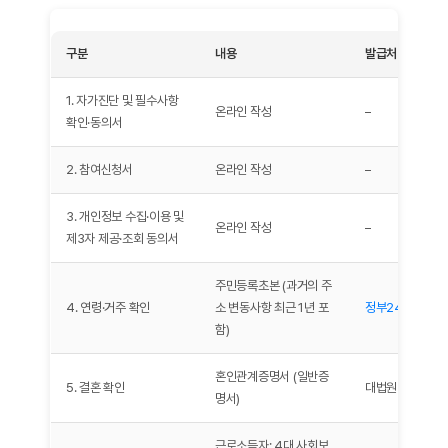
구분
내용
발급처
1. 자가진단 및 필수사항
온라인 작성
–
확인·동의서
2. 참여신청서
온라인 작성
–
3. 개인정보 수집·이용 및
온라인 작성
–
제3자 제공·조회 동의서
주민등록초본 (과거의 주
4. 연령·거주 확인
소 변동사항 최근 1년 포
정부24
, 행정복
함)
혼인관계증명서 (일반증
5. 결혼 확인
대법원 전자가족
명서)
근로소득자: 4대 사회보