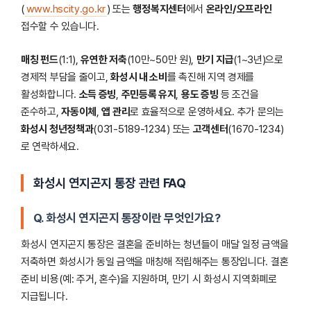
(
www.hscity.go.kr
) 또는
행정복지센터
에서
온라인/오프라인
접수할 수 있습니다.
매칭 펀드
(1:1),
유연한 저축
(10만~50만 원),
만기 지급
(1~3년)으로
경제적 부담을 줄이고,
화성시 내 소비
를 촉진해 지역 경제를
활성화합니다.
소득 증빙
,
주민등록 유지
,
용도 증빙
등 조건을
준수하고,
자동이체
,
앱 관리
로 효율적으로 운영하세요. 추가 문의는
화성시 청년정책과
(031-5189-1234) 또는
고객센터
(1670-1234)
로 연락하세요.
화성시 연지곤지 통장 관련 FAQ
Q. 화성시 연지곤지 통장이란 무엇인가요?
화성시 연지곤지 통장은 결혼을 준비하는 청년들이 매달 일정 금액을
저축하면 화성시가 동일 금액을 매칭해 적립해주는 통장입니다. 결혼
준비 비용(예: 주거, 혼수)을 지원하며, 만기 시 화성시 지역화폐로
지급됩니다.