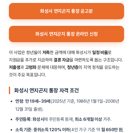
화성시 연지곤지 통장 공고문
화성시 연지곤지 통장 온라인 신청
이 사업은 청년들이
저축
한 금액에 대해 화성시가
일정 비율
로
지원금을 추가로 지급하여
결혼 자금
을 마련하도록 돕는 구조입니다.
저출생
과
고령화
문제에 대응하며,
청년층
의 지역 정착을 유도하는
것이 주요 목표입니다.
화성시 연지곤지 통장 자격 조건
연령
:
만 19세~39세
(2025년 기준, 1986년 1월 1일~2006년
12월 31일 출생).
주민등록
:
화성시
에 주민등록 등재,
최소 6개월 이상
거주.
소득 기준
:
중위소득 120% 이하
(4인 가구 기준 약
월 650만 원
,