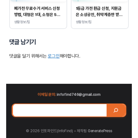
폐가전 무료수거 서비스 신청
1등급 가전 환급 신청, 지원금
방법, 대형은 1대, 소형은 5개
은 소상공인, 취약계층만 받
부터 무상입니다.
을 수 있습니다.
생활정보/팁
생활정보/팁
댓글 남기기
댓글을 달기 위해서는
로그인
해야합니다.
이메일 문의:
infofind746@gmail.com
검
색
© 2026 인포파인드(InfoFind)​​​​
• 제작됨
GeneratePress