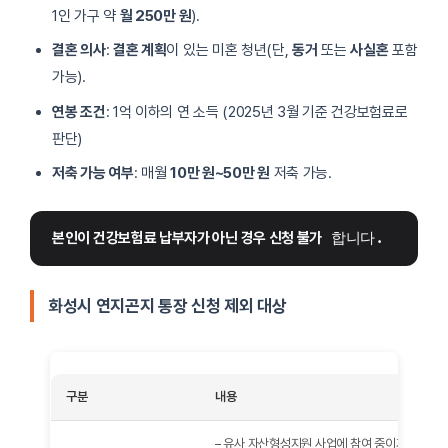
1인 가구 약
월 250만 원
).
결혼 의사
:
결혼 계획
이 있는 미혼 청년(단,
동거
또는
사실혼
포함
가능).
연봉 조건
: 1억 이하의 연 소득 (2025년 3월 기준 건강보험료로
판단)
저축 가능 여부
: 매월
10만 원~50만 원
저축 가능.
본인이 건강보험료 납부자가 아닌 경우 신청 불가
 합니다.
화성시 연지곤지 통장 신청 제외 대상
구분
내용
– 유사 자산형성지원 사업에 참여 중이거나 참여한