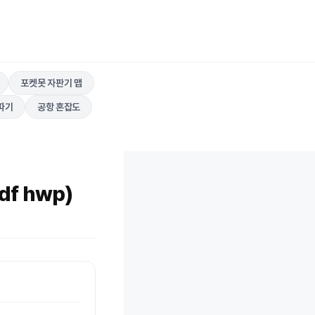
포켓못 자판기 맵
따기
공항 혼잡도
f hwp)