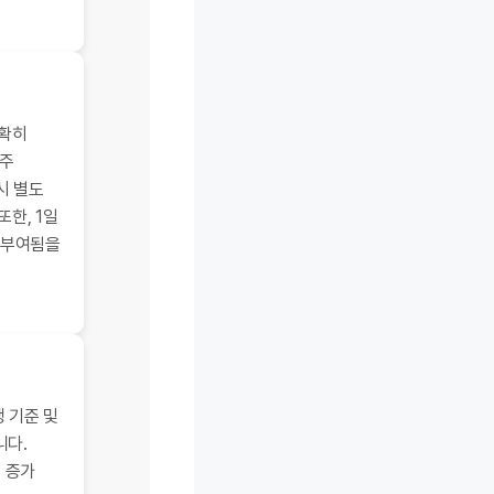
명확히
(주
시 별도
한, 1일
 부여됨을
생 기준 및
니다.
수 증가