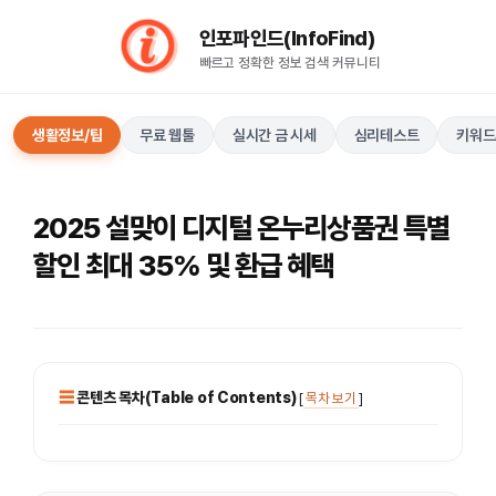
컨
인포파인드(InfoFind)​​​​
텐
빠르고 정확한 정보 검색 커뮤니티
츠
로
건
생활정보/팁
무료 웹툴
실시간 금 시세
심리테스트
키워드
너
뛰
기
2025 설맞이 디지털 온누리상품권 특별
할인 최대 35% 및 환급 혜택
콘텐츠 목차(Table of Contents)
[
목차 보기
]