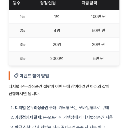
등수
당첨 인원
지급 금액
1등
1명
100만 원
2등
4명
50만 원
3등
20명
20만 원
4등
2000명
5만 원
📋 이벤트 참여 방법
디지털 온누리상품권 설맞이 이벤트에 참여하려면 아래와 같이
진행하시면 됩니다.
디지털 온누리상품권 구매
: 카드형 또는 모바일형으로 구매
가맹점에서 결제
: 온·오프라인 가맹점에서 디지털상품권 사용
환급 신청
: 각 회차별로 최소 결제금액 충족 시 자동 환급