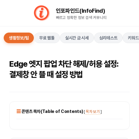
컨
인포파인드(InfoFind)​​​​
텐
빠르고 정확한 정보 검색 커뮤니티
츠
로
건
생활정보/팁
무료 웹툴
실시간 금 시세
심리테스트
키워드
너
뛰
기
Edge 엣지 팝업 차단 해제/허용 설정:
결제창 안 뜰 때 설정 방법
콘텐츠 목차(Table of Contents)
[
목차 보기
]