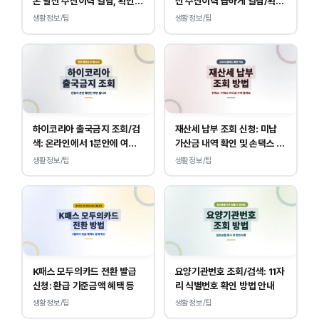
폰 발신 수신이력 열람, 확인
신 수신이력 급하게 열람/확인
하는 방법
하는 방법
생활정보/팁
생활정보/팁
하이코리아 출국금지 조회/검
재산세 납부 조회 신청: 미납
색: 온라인에서 1분안에 여부
가산금 내역 확인 및 손택스 이
확인 하는 방법
택스 경로 안내
생활정보/팁
생활정보/팁
K패스 모두의카드 전환 발급
요양기관번호 조회/검색: 11자
신청: 환급 기준금액 혜택 등
리 식별번호 확인 방법 안내
생활정보/팁
생활정보/팁