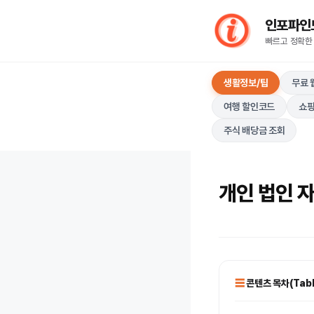
컨
인포파인드(I
텐
빠르고 정확한
츠
로
생활정보/팁
무료 
건
너
여행 할인코드
쇼핑
뛰
주식 배당금 조회
기
개인 법인 
콘텐츠 목차(Table