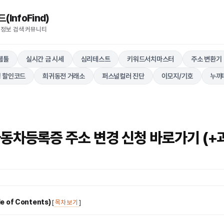
nfoFind)​​​​
 정보 검색 커뮤니티
웹툴
실시간 금 시세
심리테스트
키워드서치마스터
주소 변환기
 할인코드
희귀동전 거래소
퍼스널컬러 진단
이모지/기호
누끼
자동차등록증 주소 변경 신청 바로가기 (+
 of Contents)
[
목차 보기
]