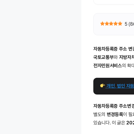
5
(
8
자동차등록증 주소 변
국토교통부
와
지방자
전자민원서비스
의 확
 개인, 법인 
자동차등록증 주소변
별도의
변경등록
이 필
있습니다. 이 글은
20