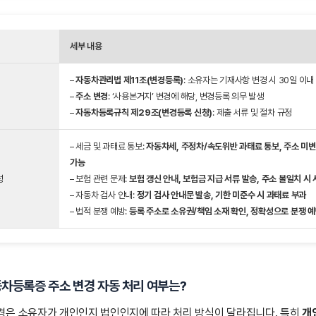
세부 내용
–
자동차관리법 제11조(변경등록)
: 소유자는 기재사항 변경 시 30일 이
–
주소 변경
: ‘사용본거지’ 변경에 해당, 변경등록 의무 발생
–
자동차등록규칙 제29조(변경등록 신청)
: 제출 서류 및 절차 규정
– 세금 및 과태료 통보:
자동차세, 주정차/속도위반 과태료 통보, 주소 미변
가능
성
– 보험 관련 문제:
보험 갱신 안내, 보험금 지급 서류 발송, 주소 불일치 시
– 자동차 검사 안내:
정기 검사 안내문 발송, 기한 미준수 시 과태료 부과
– 법적 분쟁 예방:
등록 주소로 소유권/책임 소재 확인, 정확성으로 분쟁 
동차등록증 주소 변경 자동 처리 여부는?
경은 소유자가 개인인지 법인인지에 따라 처리 방식이 달라집니다. 특히
개