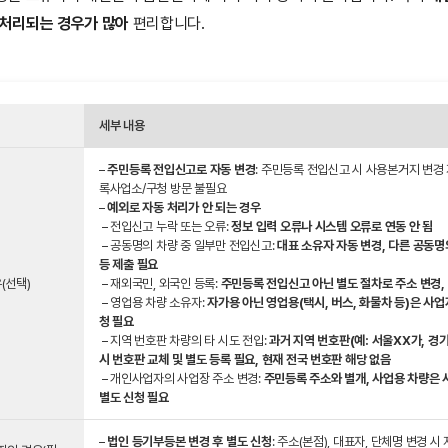
 처리되는 경우가 많아
편리합니다.
세부 내용
–
주민등록 전입신고로 자동 변경
: 주민등록 전입신고 시 사용본거지 변경
록사업소/구청 방문 불필요
–
예외로 자동 처리가 안 되는 경우
– 전입신고 누락 또는 오류:
정보 입력 오류나 시스템 오류로 연동 안 됨
– 공동명의 차량 중 일부만 전입신고:
대표 소유자 자동 변경, 다른 공동
등 제출 필요
(선택)
– 재외국민, 외국인 등록:
주민등록 전입신고 아닌 별도 절차로 주소 변경, 
– 영업용 차량 소유자:
자가용 아닌 영업용(택시, 버스, 화물차 등)은 사업
청 필요
– 지역 번호판 차량의 타 시도 전입:
과거 지역 번호판(예: 서울XX가, 경기
시 번호판 교체 및 별도 등록 필요, 현재 전국 번호판 해당 없음
– 개인사업자의 사업장 주소 변경:
주민등록 주소와 별개, 사업용 차량은 
별도 신청 필요
–
법인 등기부등본 변경 후 별도 신청
: 주소(본점), 대표자, 단체명 변경 