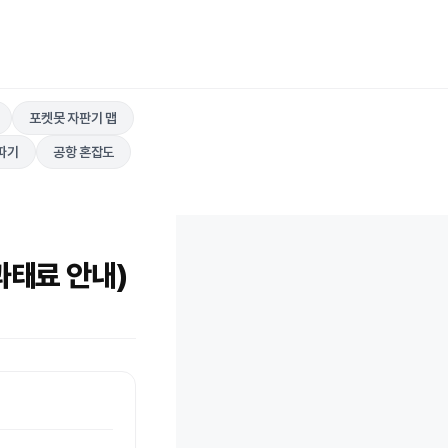
포켓못 자판기 맵
따기
공항 혼잡도
과태료 안내)