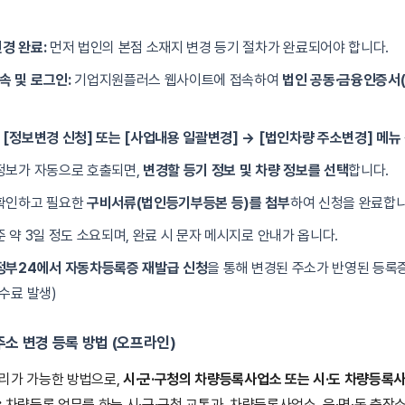
경 완료:
먼저 법인의 본점 소재지 변경 등기 절차가 완료되어야 합니다.
 및 로그인:
기업지원플러스 웹사이트에 접속하여
법인 공동·금융인증서(
 [정보변경 신청] 또는 [사업내용 일괄변경] → [법인차량 주소변경] 메뉴 
정보가 자동으로 호출되면,
변경할 등기 정보 및 차량 정보를 선택
합니다.
 확인하고 필요한
구비서류(법인등기부등본 등)를 첨부
하여 신청을 완료합니
준 약 3일 정도 소요되며, 완료 시 문자 메시지로 안내가 옵니다.
정부24에서 자동차등록증 재발급 신청
을 통해 변경된 주소가 반영된 등록증
수수료 발생)
주소 변경 등록 방법
(오프라인)
리가 가능한 방법으로,
시·군·구청의 차량등록사업소 또는 시·도 차량등록
:
차량등록 업무를 하는 시·군·구청 교통과, 차량등록사업소, 읍·면·동 출장소