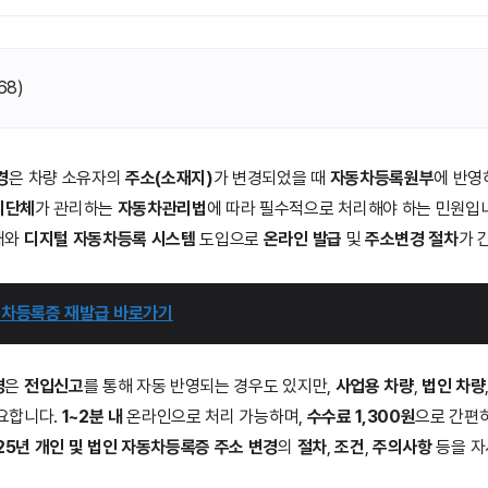
68
)
경
은 차량 소유자의
주소(소재지)
가 변경되었을 때
자동차등록원부
에 반영
치단체
가 관리하는
자동차관리법
에 따라 필수적으로 처리해야 하는 민원입
대와
디지털 자동차등록 시스템
도입으로
온라인 발급
및
주소변경 절차
가 
자동차등록증 재발급 바로가기
경
은
전입신고
를 통해 자동 반영되는 경우도 있지만,
사업용 차량
,
법인 차량
요합니다.
1~2분 내
온라인으로 처리 가능하며,
수수료 1,300원
으로 간편하
25년 개인 및 법인 자동차등록증 주소 변경
의
절차
,
조건
,
주의사항
등을 자