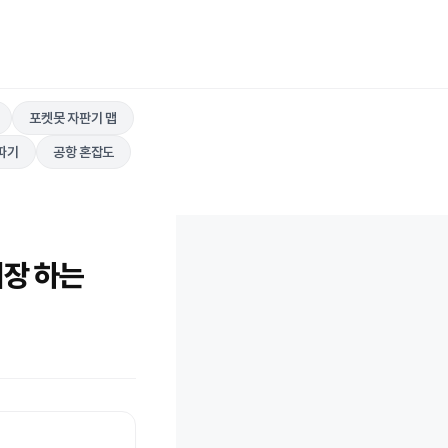
포켓못 자판기 맵
따기
공항 혼잡도
력/저장 하는