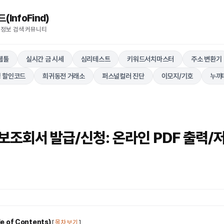
nfoFind)​​​​
 정보 검색 커뮤니티
웹툴
실시간 금 시세
심리테스트
키워드서치마스터
주소 변환기
 할인코드
희귀동전 거래소
퍼스널컬러 진단
이모지/기호
누끼
ᅭᆼ정보조회서 발급/신청: 온라인 PDF 출
 of Contents)
[
목차 보기
]