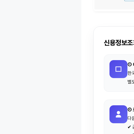
신용정보조회
① 
한
별도
② 
다음
✔