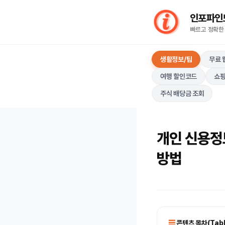
컨
인포파인드(I
텐
빠르고 정확한
츠
로
생활정보/팁
무료 
건
너
여행 할인코드
쇼핑
뛰
주식 배당금 조회
기
개인 신ᄋ
방법
콘텐츠 목차(Table